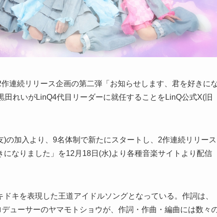
、2作連続リリース企画の第二弾「お知らせします、君を好きに
黒田れいがLinQ4代目リーダーに就任することをLinQ公式X(旧
結友)の加入より、9名体制で新たにスタートし、2作連続リリース
になりました」を12月18日(水)より各種音楽サイトより配信
キドキを表現した王道アイドルソングとなっている。作詞は、
プロデューサーのヤマモトショウが、作詞・作曲・編曲には数々