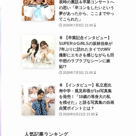
表時の裏話＆卒業コンサートへ
の思い「卒コンをしたいという
夢があったから、ここまでやっ
てこられた」
2026年7月9日 21:00 ⌛
📎 【卒業記念インタビュー】
SUPER☆GiRLSの坂林佳奈が
7年ぶりに訪れたタイでのMV
撮影にエモさを感じながらも田
中想のラブラブなシーンに嫉
妬!?
2026年7月3日 21:00 ⌛
📎 【インタビュー】私立恵比
寿中学・風見和香が1st写真集
を発売！「18歳の等身大の私
を残せた」と語る写真集の自画
自賛ポイントとは？
2026年6月21日 21:00 ⌛
人気記事ランキング