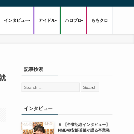
インタビュー
アイドル
ハロプロ
ももクロ
き
記事検索
就
検
索:
インタビュー
📎 【卒業記念インタビュー】
NMB48安部若菜が語る卒業発