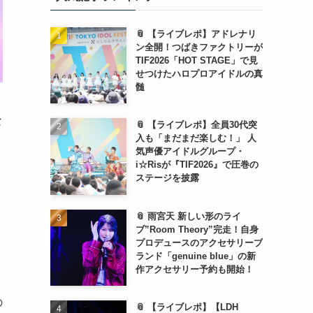
📎 【ライブレポ】アドレナリ
ン全開！つばきファクトリーが
TIF2026「HOT STAGE」で見
せつけたハロプロアイドルの真
髄
な
📎 【ライブレポ】全員30代突
入も「まだまだ楽しむ！」 人
気声優アイドルグループ・
i☆Risが『TIF2026』で圧巻の
ステージを披露
📎 雨宮天 新しい形のライ
ブ”Room Theory”完走！自身
プロデュースのアクセサリーブ
ランド「genuine blue」の新
作アクセサリー予約も開始！
の
📎 【ライブレポ】【LDH