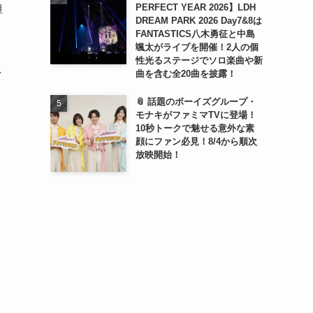
PERFECT YEAR 2026】LDH
担
DREAM PARK 2026 Day7&8は
FANTASTICS八木勇征と中島
颯太がライブを開催！2人の個
性光るステージでソロ楽曲や新
ペ
曲を含む全20曲を披露！
📎 話題のボーイズグループ・
モナキがファミマTVに登場！
10秒トークで魅せる意外な素
顔にファン必見！8/4から順次
放映開始！