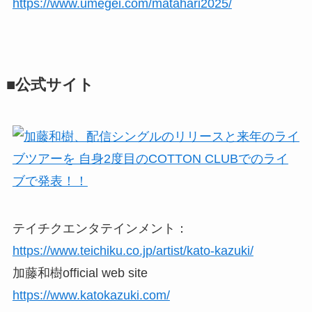
https://www.umegei.com/matahari2025/
■公式サイト
テイチクエンタテインメント：
https://www.teichiku.co.jp/artist/kato-kazuki/
加藤和樹official web site
https://www.katokazuki.com/