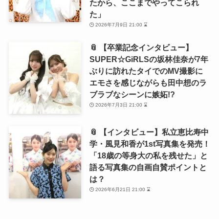
たから、ここまでやってこられ
た」
2026年7月9日 21:00 ⌛
📎 【卒業記念インタビュー】
SUPER☆GiRLSの坂林佳奈が7年
ぶりに訪れたタイでのMV撮影に
エモさを感じながらも田中想のラ
ブラブなシーンに嫉妬!?
2026年7月3日 21:00 ⌛
📎 【インタビュー】私立恵比寿中
学・風見和香が1st写真集を発売！
「18歳の等身大の私を残せた」と
語る写真集の自画自賛ポイントと
は？
2026年6月21日 21:00 ⌛