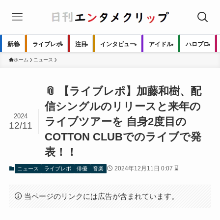
新着
ライブレポ
注目
インタビュー
アイドル
ハロプロ
ホーム
ニュース
📎 【ライブレポ】加藤和樹、配
信シングルのリリースと来年の
2024
ライブツアーを 自身2度目の
12/11
COTTON CLUBでのライブで発
表！！
2024年12月11日 0:07 ⌛
ニュース
ライブレポ
俳優
音楽
当ページのリンクには広告が含まれています。