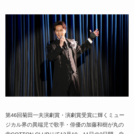
第46回菊田一夫演劇賞・演劇賞受賞に輝くミュー
ジカル界の異端児で歌手・俳優の加藤和樹が丸の