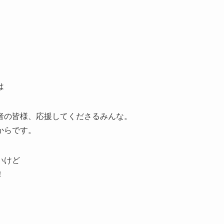
は
者の皆様、応援してくださるみんな。
からです。
いけど
！