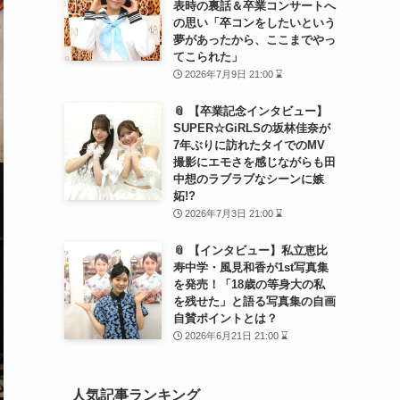
表時の裏話＆卒業コンサートへ
の思い「卒コンをしたいという
夢があったから、ここまでやっ
てこられた」
2026年7月9日 21:00 ⌛
📎 【卒業記念インタビュー】
SUPER☆GiRLSの坂林佳奈が
7年ぶりに訪れたタイでのMV
撮影にエモさを感じながらも田
中想のラブラブなシーンに嫉
妬!?
2026年7月3日 21:00 ⌛
📎 【インタビュー】私立恵比
寿中学・風見和香が1st写真集
を発売！「18歳の等身大の私
を残せた」と語る写真集の自画
自賛ポイントとは？
2026年6月21日 21:00 ⌛
人気記事ランキング