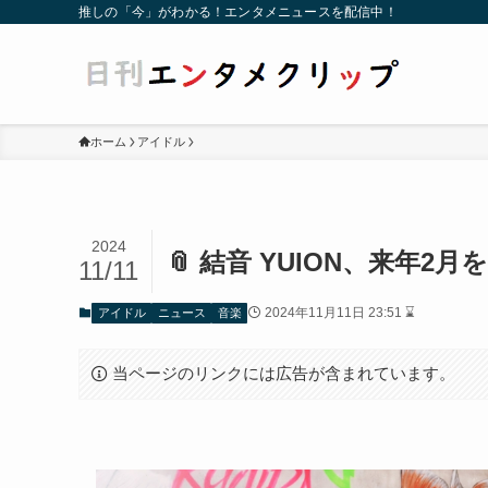
推しの「今」がわかる！エンタメニュースを配信中！
ホーム
アイドル
2024
📎 結音 YUION、来年
11/11
2024年11月11日 23:51 ⌛
アイドル
ニュース
音楽
当ページのリンクには広告が含まれています。