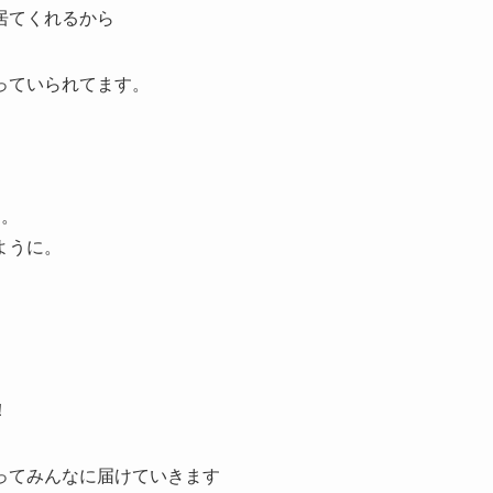
居てくれるから
っていられてます。
に。
ように。
。
！
ってみんなに届けていきます