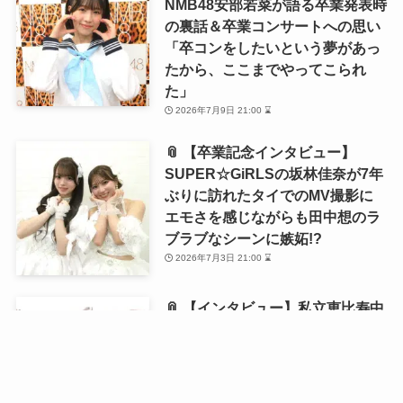
NMB48安部若菜が語る卒業発表時
の裏話＆卒業コンサートへの思い
「卒コンをしたいという夢があっ
たから、ここまでやってこられ
た」
2026年7月9日 21:00 ⌛
📎 【卒業記念インタビュー】
SUPER☆GiRLSの坂林佳奈が7年
ぶりに訪れたタイでのMV撮影に
エモさを感じながらも田中想のラ
ブラブなシーンに嫉妬!?
2026年7月3日 21:00 ⌛
📎 【インタビュー】私立恵比寿中
学・風見和香が1st写真集を発売！
「18歳の等身大の私を残せた」と
語る写真集の自画自賛ポイントと
は？