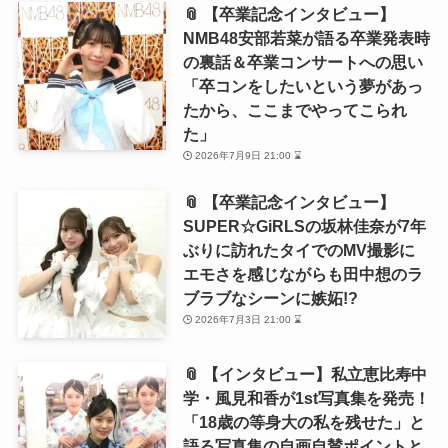
📎 【卒業記念インタビュー】
NMB48安部若菜が語る卒業発表時
の裏話＆卒業コンサートへの思い
「卒コンをしたいという夢があっ
たから、ここまでやってこられ
た」
2026年7月9日 21:00 ⌛
📎 【卒業記念インタビュー】
SUPER☆GiRLSの坂林佳奈が7年
ぶりに訪れたタイでのMV撮影に
エモさを感じながらも田中想のラ
ブラブなシーンに嫉妬!?
2026年7月3日 21:00 ⌛
📎 【インタビュー】私立恵比寿中
学・風見和香が1st写真集を発売！
「18歳の等身大の私を残せた」と
語る写真集の自画自賛ポイントと