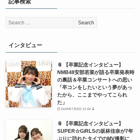
📎 「クレ・ド・ポー ボーテ POPUP」プレスデーイベン
トのトークセッションに宮沢りえ登壇。フォト…
📎 「“A Christmas Special”ポップアップイベントフォト
コール」矢田亜希子「いよい…
📎 泉里香 ファン待望の約6年振りのカレンダー！デビュ
ー20周年を記念するような作品に。普段は見られ…
📎 『フェンディ』展のフォトコールに川口春奈・桐谷美
玲・泉里香・Milet・矢吹奈子・長谷川京子・磯…
ニュース
俳優
仲村トオル
内片輝
松岡昌宏
池田鉄洋
泉里香
記事の拡散をお願いします