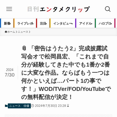
新着
ライブレポ
注目
インタビュー
アイドル
ハロプロ
ホーム
ニュース
📎 「密告はうたう2」完成披露試
写会オで松岡昌宏、「これまで自
分が経験してきた中でも1番か2番
2024
に大変な作品。ならばもう一つは
7/30
何かといえば…パート1の事で
す！」WOD/TVer/FOD/YouTubeで
の無料配信が決定！
2024年7月30日 23:28 ⌛
ニュース
俳優