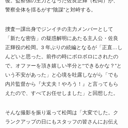
後。監察係の主力となった佐良正輝（松岡）が、
警察全体を揺るがす“陰謀”と対峙する。
捜査一課出身でジンイチの主力メンバーとして
「新たな密告」の疑惑解明にあたる主人公・佐良
正輝役の松岡。3 年ぶりの続編となるが「正直…し
んどいと思った。前作の時にボロボロにされたの
で。オファーを頂き嬉しい半分と“できるかな？”と
いう不安があった」と心境を吐露しながら「でも
内片監督から『大丈夫！やろう！』と言ってもら
えたので、すべてお任せしました」と回想した。
そんな撮影を振り返って松岡は「大変でした。ク
ランクアップの日にもスタッフの皆さんにお伝え