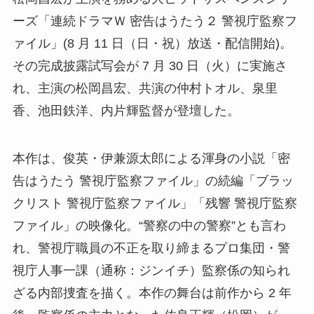
ーズ「連続ドラマＷ 密告はうたう２ 警視庁監察フ
ァイル」(8 月 11 日（日・祝）放送・配信開始)。
その完成披露試写会が 7 月 30 日（火）に実施さ
れ、主演の松岡昌宏、共演の仲村トオル、泉里
香、池田鉄洋、内片輝監督が登壇した。
本作は、俊英・伊兼源太郎による渾身の小説「密
告はうたう 警視庁監察ファイル」の続編「ブラッ
クリスト 警視庁監察ファイル」「残響 警視庁監察
ファイル」の映像化。“警察の中の警察”とも言わ
れ、警視庁職員の不正を取り締まるプロ集団・警
視庁人事一課（通称：ジンイチ）監察係の知られ
ざる内部捜査を描く。本作の舞台は前作から 2 年