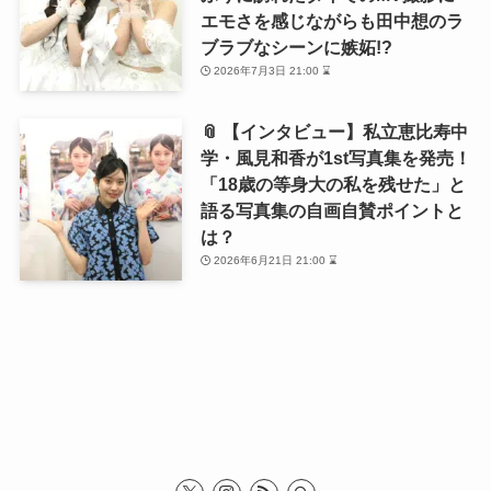
記事検索
検
索:
インタビュー
📎 【卒業記念インタビュー】
NMB48安部若菜が語る卒業発表時
の裏話＆卒業コンサートへの思い
「卒コンをしたいという夢があっ
たから、ここまでやってこられ
た」
2026年7月9日 21:00 ⌛
📎 【卒業記念インタビュー】