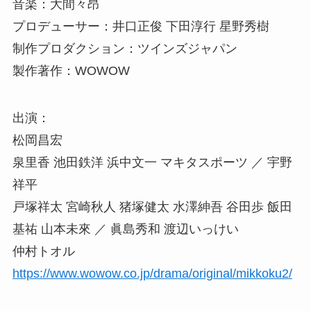
音楽：大間々昂
プロデューサー：井口正俊 下田淳行 星野秀樹
制作プロダクション：ツインズジャパン
製作著作：WOWOW
出演：
松岡昌宏
泉里香 池田鉄洋 浜中文一 マキタスポーツ ／ 宇野
祥平
戸塚祥太 宮崎秋人 猪塚健太 水澤紳吾 谷田歩 飯田
基祐 山本未來 ／ 眞島秀和 渡辺いっけい
仲村トオル
https://www.wowow.co.jp/drama/original/mikkoku2/