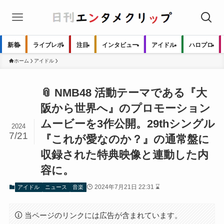
新着
ライブレポ
注目
インタビュー
アイドル
ハロプロ
ホーム
アイドル
📎 NMB48 活動テーマである『大
阪から世界へ』のプロモーション
ムービーを3作公開。29thシングル
2024
7/21
『これが愛なのか？』の通常盤に
収録された特典映像と連動した内
容に。
2024年7月21日 22:31 ⌛
アイドル
ニュース
音楽
当ページのリンクには広告が含まれています。