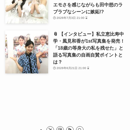
エモさを感じながらも田中想のラ
ブラブなシーンに嫉妬!?
2026年7月3日 21:00 ⌛
📎 【インタビュー】私立恵比寿中
学・風見和香が1st写真集を発売！
「18歳の等身大の私を残せた」と
語る写真集の自画自賛ポイントと
は？
2026年6月21日 21:00 ⌛