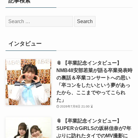
記事検索
検
索:
インタビュー
📎 【卒業記念インタビュー】
NMB48安部若菜が語る卒業発表時
の裏話＆卒業コンサートへの思い
「卒コンをしたいという夢があっ
たから、ここまでやってこられ
た」
2026年7月9日 21:00 ⌛
📎 【卒業記念インタビュー】
SUPER☆GiRLSの坂林佳奈が7年
ぶりに訪れたタイでのMV撮影に