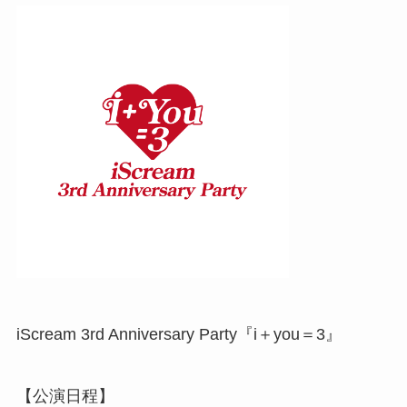
iScream 3rd Anniversary Party『i＋you＝3』
【公演日程】