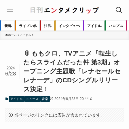
新着
ライブレポ
注目
インタビュー
アイドル
ハロプロ
ホーム
アイドル
📎 ももクロ、TVアニメ『転生し
たらスライムだった件 第3期』オ
2024
ープニング主題歌「レナセールセ
6/28
レナーデ」のCDシングルリリー
ス決定！
2024年6月28日 20:44 ⌛
アイドル
ニュース
音楽
当ページのリンクには広告が含まれています。