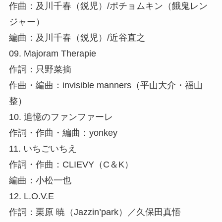
作曲：及川千春（鋭児）/ポチョムキン（餓鬼レン
ジャー）
編曲：及川千春（鋭児）/近谷直之
09. Majoram Therapie
作詞：只野菜摘
作曲・編曲：invisible manners（平山大介・福山
整）
10. 追憶のファンファーレ
作詞・作曲・編曲：yonkey
11. いちごいちえ
作詞・作曲：CLIEVY（C＆K）
編曲：小松一也
12. L.O.V.E
作詞：栗原 暁（Jazzin’park）／久保田真悟