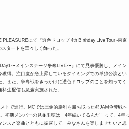
EASUREにて『透色ドロップ 4th Birthday Live Tour -東京
ーのスタートを華々しく飾った。
4 Day1〜メインステージ争奪LIVE〜』にて見事優勝し、メイン
を獲得。注目度が急上昇しているタイミングでの単独公演とい
た。また、争奪戦をきっかけに透色ドロップのことを知ってく
無料生配信も急遽実施された。
ストで進行。MCでは圧倒的勝利を勝ち取った@JAM争奪戦へ
。初期メンバーの見並里穂は「4年続いてるんだ！って。4年
マンスと楽曲とともに披露して、みなさんを楽しませたいと思