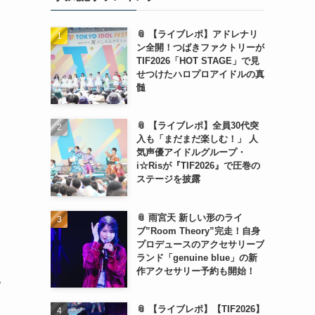
📎 【ライブレポ】アドレナリ
ン全開！つばきファクトリーが
TIF2026「HOT STAGE」で見
せつけたハロプロアイドルの真
髄
📎 【ライブレポ】全員30代突
入も「まだまだ楽しむ！」 人
気声優アイドルグループ・
i☆Risが『TIF2026』で圧巻の
ステージを披露
📎 雨宮天 新しい形のライ
ブ”Room Theory”完走！自身
プロデュースのアクセサリーブ
ランド「genuine blue」の新
作アクセサリー予約も開始！
っ
📎 【ライブレポ】【TIF2026】