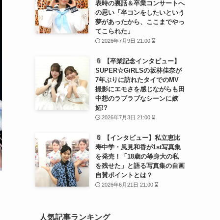
表時の裏話＆卒業コンサートへ
の思い「卒コンをしたいという
夢があったから、ここまでやっ
てこられた」
2026年7月9日 21:00 ⌛
📎 【卒業記念インタビュー】
SUPER☆GiRLSの坂林佳奈が
7年ぶりに訪れたタイでのMV
撮影にエモさを感じながらも田
中想のラブラブなシーンに嫉
妬!?
2026年7月3日 21:00 ⌛
📎 【インタビュー】私立恵比
寿中学・風見和香が1st写真集
を発売！「18歳の等身大の私
を残せた」と語る写真集の自画
自賛ポイントとは？
2026年6月21日 21:00 ⌛
人気記事ランキング