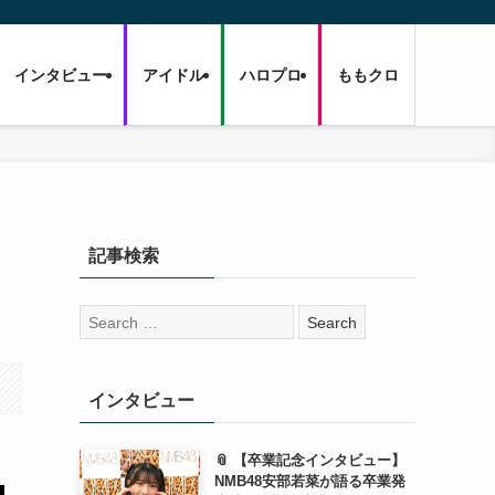
インタビュー
アイドル
ハロプロ
ももクロ
と
記事検索
検
索:
インタビュー
📎 【卒業記念インタビュー】
NMB48安部若菜が語る卒業発