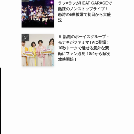
ラフ×ラフがHEAT GARAGEで
熱狂のノンストップライブ！
怒涛の6曲披露で初日から大盛
況
📎 話題のボーイズグループ・
モナキがファミマTVに登場！
10秒トークで魅せる意外な素
顔にファン必見！8/4から順次
放映開始！