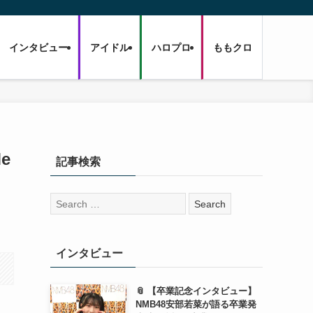
インタビュー
アイドル
ハロプロ
ももクロ
e
記事検索
検
索:
インタビュー
📎 【卒業記念インタビュー】
NMB48安部若菜が語る卒業発