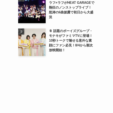
ラフ×ラフがHEAT GARAGEで
熱狂のノンストップライブ！
怒涛の6曲披露で初日から大盛
況
📎 話題のボーイズグループ・
モナキがファミマTVに登場！
10秒トークで魅せる意外な素
顔にファン必見！8/4から順次
放映開始！