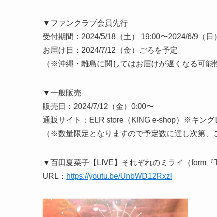
▼ファンクラブ会員先行
受付期間：2024/5/18（土） 19:00〜2024/6/9（日）
お届け日：2024/7/12（金）ごろを予定
（※沖縄・離島に関してはお届けが遅くなる可能
▼一般販売
販売日：2024/7/12（金）0:00〜
通販サイト：ELR store（KING e-shop）
（※数量限定となりますので予定数に達し次第、
▼百田夏菜子【LIVE】それぞれのミライ（form『Talk
URL：
https://youtu.be/UnbWD12RxzI