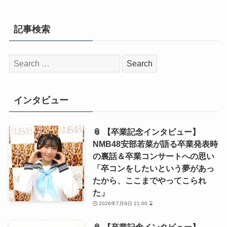
記事検索
検
索:
インタビュー
📎 【卒業記念インタビュー】
NMB48安部若菜が語る卒業発表時
の裏話＆卒業コンサートへの思い
「卒コンをしたいという夢があっ
たから、ここまでやってこられ
た」
2026年7月9日 21:00 ⌛