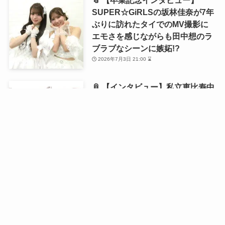
📎 【卒業記念インタビュー】
SUPER☆GiRLSの坂林佳奈が7年
ぶりに訪れたタイでのMV撮影に
エモさを感じながらも田中想のラ
ブラブなシーンに嫉妬!?
2026年7月3日 21:00 ⌛
📎 【インタビュー】私立恵比寿中
学・風見和香が1st写真集を発売！
「18歳の等身大の私を残せた」と
語る写真集の自画自賛ポイントと
は？
2026年6月21日 21:00 ⌛