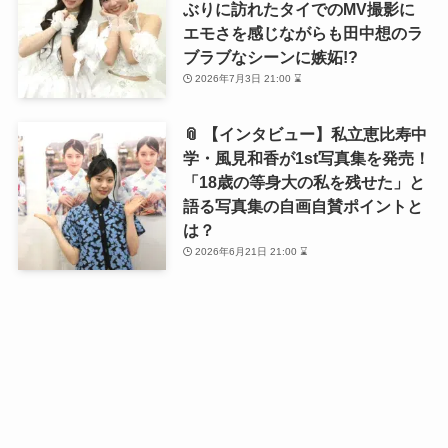
ぶりに訪れたタイでのMV撮影に
エモさを感じながらも田中想のラ
ブラブなシーンに嫉妬!?
2026年7月3日 21:00 ⌛
📎 【インタビュー】私立恵比寿中
学・風見和香が1st写真集を発売！
「18歳の等身大の私を残せた」と
語る写真集の自画自賛ポイントと
は？
2026年6月21日 21:00 ⌛