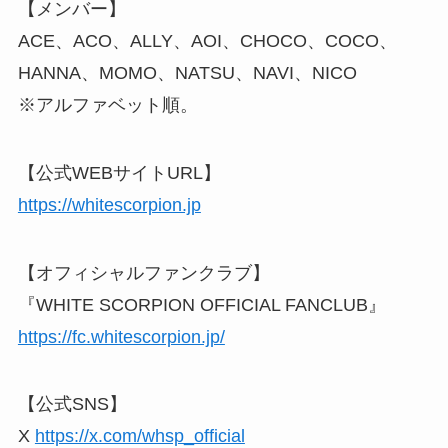
【メンバー】
ACE、ACO、ALLY、AOI、CHOCO、COCO、
HANNA、MOMO、NATSU、NAVI、NICO
※アルファベット順。
【公式WEBサイトURL】
https://whitescorpion.jp
【オフィシャルファンクラブ】
『WHITE SCORPION OFFICIAL FANCLUB』
https://fc.whitescorpion.jp/
【公式SNS】
X
https://x.com/whsp_official