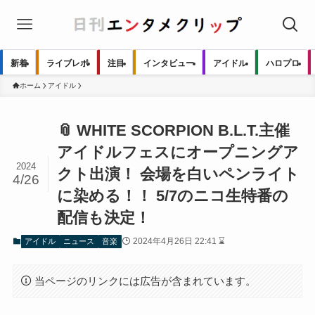
新着
ライブレポ
注目
インタビュー
アイドル
ハロプロ
ホーム
アイドル
📎 WHITE SCORPION B.L.T.主催
アイドルフェスにオープニングア
2024
クト出演！ 会場を白いペンライト
4/26
に染める！！ 5/7のニコ生特番の
配信も決定！
2024年4月26日 22:41 ⌛
アイドル
ニュース
音楽
当ページのリンクには広告が含まれています。