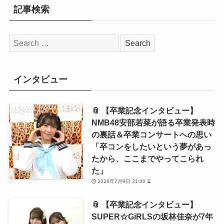
記事検索
検
索:
インタビュー
📎 【卒業記念インタビュー】
NMB48安部若菜が語る卒業発表時
の裏話＆卒業コンサートへの思い
「卒コンをしたいという夢があっ
たから、ここまでやってこられ
た」
2026年7月9日 21:00 ⌛
📎 【卒業記念インタビュー】
SUPER☆GiRLSの坂林佳奈が7年