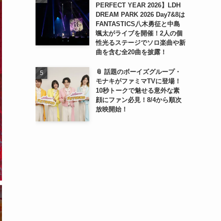
PERFECT YEAR 2026】LDH
DREAM PARK 2026 Day7&8は
FANTASTICS八木勇征と中島
颯太がライブを開催！2人の個
性光るステージでソロ楽曲や新
曲を含む全20曲を披露！
📎 話題のボーイズグループ・
モナキがファミマTVに登場！
10秒トークで魅せる意外な素
顔にファン必見！8/4から順次
放映開始！