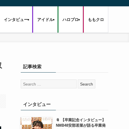
インタビュー
アイドル
ハロプロ
ももクロ
収
記事検索
検
索:
インタビュー
📎 【卒業記念インタビュー】
NMB48安部若菜が語る卒業発