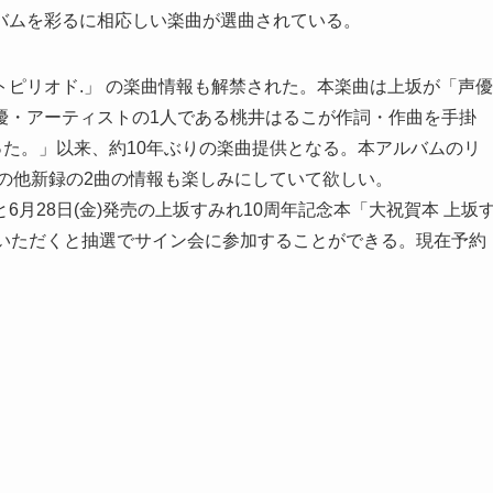
バムを彩るに相応しい楽曲が選曲されている。
ピリオド.」 の楽曲情報も解禁された。本楽曲は上坂が「声優
優・アーティストの1人である桃井はるこが作詞・作曲を手掛
った。」以来、約10年ぶりの楽曲提供となる。本アルバムのリ
の他新録の2曲の情報も楽しみにしていて欲しい。
月28日(金)発売の上坂すみれ10周年記念本「大祝賀本 上坂
約いただくと抽選でサイン会に参加することができる。現在予約