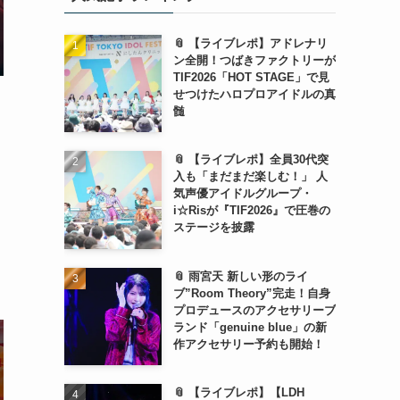
📎 【ライブレポ】アドレナリ
ン全開！つばきファクトリーが
TIF2026「HOT STAGE」で見
せつけたハロプロアイドルの真
髄
📎 【ライブレポ】全員30代突
入も「まだまだ楽しむ！」 人
気声優アイドルグループ・
i☆Risが『TIF2026』で圧巻の
ステージを披露
と
📎 雨宮天 新しい形のライ
ブ”Room Theory”完走！自身
プロデュースのアクセサリーブ
ランド「genuine blue」の新
作アクセサリー予約も開始！
📎 【ライブレポ】【LDH