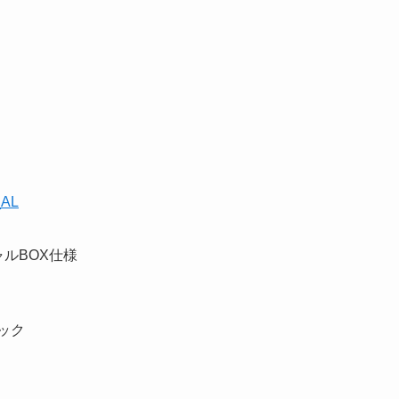
_AL
ャルBOX仕様
ック