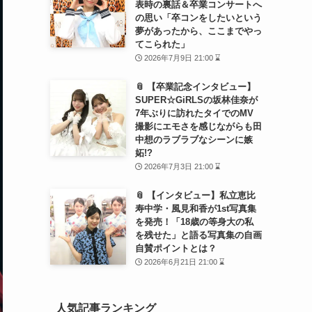
表時の裏話＆卒業コンサートへ
の思い「卒コンをしたいという
夢があったから、ここまでやっ
てこられた」
2026年7月9日 21:00 ⌛
📎 【卒業記念インタビュー】
SUPER☆GiRLSの坂林佳奈が
7年ぶりに訪れたタイでのMV
撮影にエモさを感じながらも田
中想のラブラブなシーンに嫉
妬!?
2026年7月3日 21:00 ⌛
📎 【インタビュー】私立恵比
寿中学・風見和香が1st写真集
を発売！「18歳の等身大の私
を残せた」と語る写真集の自画
自賛ポイントとは？
2026年6月21日 21:00 ⌛
人気記事ランキング