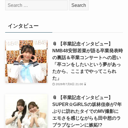
検
索:
インタビュー
📎 【卒業記念インタビュー】
NMB48安部若菜が語る卒業発表時
の裏話＆卒業コンサートへの思い
「卒コンをしたいという夢があっ
たから、ここまでやってこられ
た」
2026年7月9日 21:00 ⌛
📎 【卒業記念インタビュー】
SUPER☆GiRLSの坂林佳奈が7年
ぶりに訪れたタイでのMV撮影に
エモさを感じながらも田中想のラ
ブラブなシーンに嫉妬!?