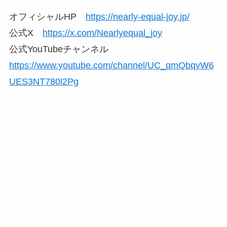
オフィシャルHP
https://nearly-equal-joy.jp/
公式X
https://x.com/Nearlyequal_joy
公式YouTubeチャンネル
https://www.youtube.com/channel/UC_qmQbqvW6
UES3NT780l2Pg