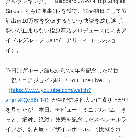
グルランキング」「Billboard JAPAN Top Singles
Sales」ともに見事1位を獲得。発売初日にして累
計出荷10万枚を突破するという快挙を成し遂げ、
勢いが止まらない指原莉乃プロデュースによるア
イドルグループ≒JOY(ニアリーイコールジョ
イ）。
昨日はグループ結成から2周年を記念した特番
「祝！ニアジョイ2周年！YouTube Live！」
（
https://www.youtube.com/watch?
v=jmvFQz56nT4
）が生配信され大いに盛り上がり
を見せたが、本日、デビュー・ミニアルバム「き
っと、絶対、絶対」発売を記念したスペシャルラ
イブが、名古屋・デザインホールにて開催され