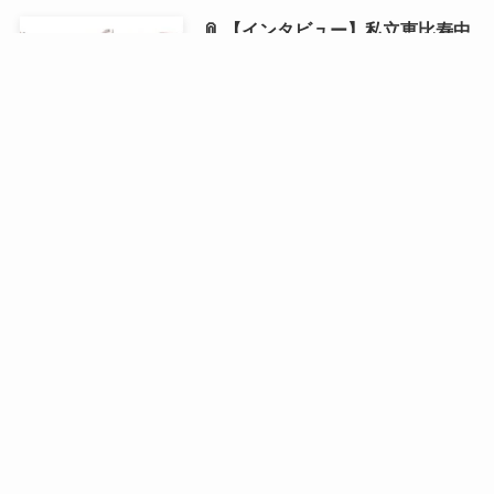
📎 【インタビュー】私立恵比寿中
学・風見和香が1st写真集を発売！
「18歳の等身大の私を残せた」と
語る写真集の自画自賛ポイントと
は？
2026年6月21日 21:00 ⌛
ホーム
運営会社
媒体概要
利用規約
プライバシーポリシー