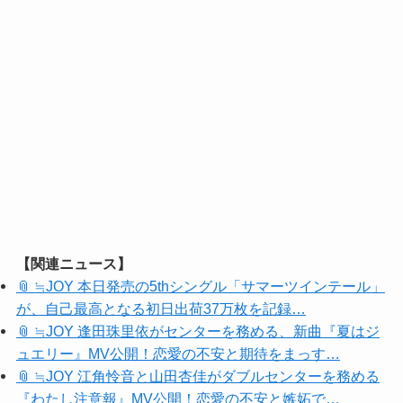
【関連ニュース】
📎 ≒JOY 本日発売の5thシングル「サマーツインテール」
が、自己最高となる初日出荷37万枚を記録…
📎 ≒JOY 逢田珠里依がセンターを務める、新曲『夏はジ
ュエリー』MV公開！恋愛の不安と期待をまっす…
📎 ≒JOY 江角怜音と山田杏佳がダブルセンターを務める
『わたし注意報』MV公開！恋愛の不安と嫉妬で…