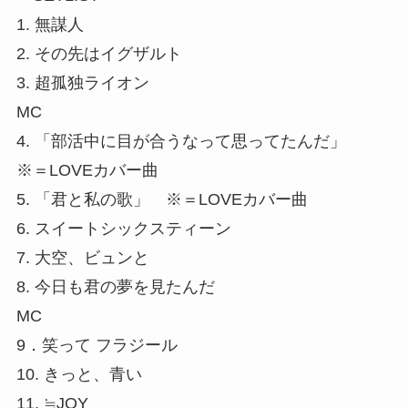
1. 無謀人
2. その先はイグザルト
3. 超孤独ライオン
MC
4. 「部活中に⽬が合うなって思ってたんだ」
※＝LOVEカバー曲
5. 「君と私の歌」 ※＝LOVEカバー曲
6. スイートシックスティーン
7. ⼤空、ビュンと
8. 今⽇も君の夢を⾒たんだ
MC
9．笑って フラジール
10. きっと、⻘い
11. ≒JOY