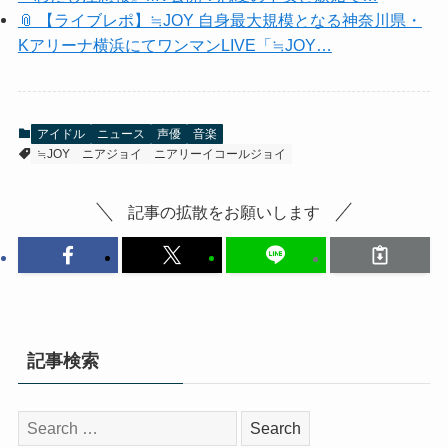
📎 【ライブレポ】≒JOY 自身最大規模となる神奈川県・
Kアリーナ横浜にてワンマンLIVE「≒JOY…
アイドル
ニュース
声優
音楽
≒JOY
ニアジョイ
ニアリーイコールジョイ
記事の拡散をお願いします
記事検索
検
索: