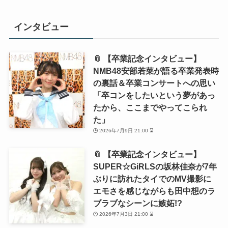
インタビュー
📎 【卒業記念インタビュー】
NMB48安部若菜が語る卒業発表時
の裏話＆卒業コンサートへの思い
「卒コンをしたいという夢があっ
たから、ここまでやってこられ
た」
2026年7月9日 21:00 ⌛
📎 【卒業記念インタビュー】
SUPER☆GiRLSの坂林佳奈が7年
ぶりに訪れたタイでのMV撮影に
エモさを感じながらも田中想のラ
ブラブなシーンに嫉妬!?
2026年7月3日 21:00 ⌛