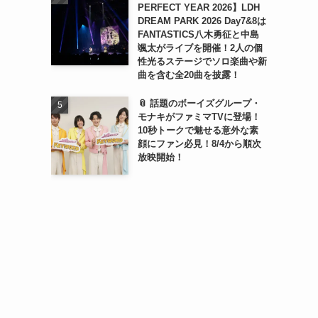
PERFECT YEAR 2026】LDH
DREAM PARK 2026 Day7&8は
FANTASTICS八木勇征と中島
颯太がライブを開催！2人の個
性光るステージでソロ楽曲や新
曲を含む全20曲を披露！
📎 話題のボーイズグループ・
モナキがファミマTVに登場！
10秒トークで魅せる意外な素
顔にファン必見！8/4から順次
放映開始！