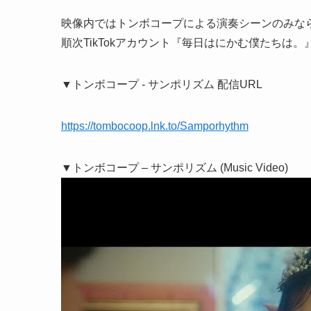
映像内ではトンボコープによる演奏シーンのみ
順次TikTokアカウント『毎日はにかむ僕たちは
▼トンボコープ - サンポリズム 配信URL
https://tombocoop.lnk.to/Samporhythm
▼トンボコープ – サンポリズム (Music Video)