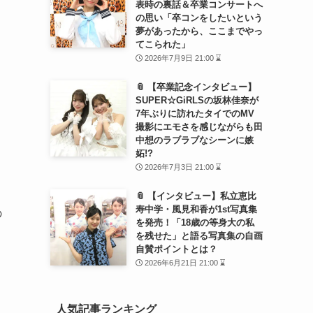
表時の裏話＆卒業コンサートへ
の思い「卒コンをしたいという
夢があったから、ここまでやっ
てこられた」
2026年7月9日 21:00 ⌛
📎 【卒業記念インタビュー】
SUPER☆GiRLSの坂林佳奈が
7年ぶりに訪れたタイでのMV
撮影にエモさを感じながらも田
中想のラブラブなシーンに嫉
妬!?
2026年7月3日 21:00 ⌛
📎 【インタビュー】私立恵比
寿中学・風見和香が1st写真集
の
を発売！「18歳の等身大の私
を残せた」と語る写真集の自画
自賛ポイントとは？
2026年6月21日 21:00 ⌛
人気記事ランキング