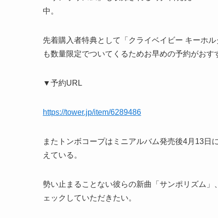
中。
先着購入者特典として「クライベイビー キーホ
も数量限定でついてくるためお早めの予約がおす
▼予約URL
https://tower.jp/item/6289486
またトンボコープはミニアルバム発売後4月1
えている。
勢い止まることない彼らの新曲「サンポリズム」、2n
ェックしていただきたい。