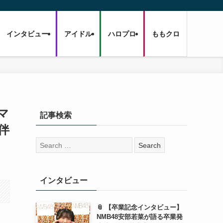
インタビュー
アイドル
ハロプロ
ももクロ
マ
記事検索
伴
検
索:
インタビュー
📎 【卒業記念インタビュー】
NMB48安部若菜が語る卒業発