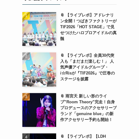
📎 【ライブレポ】アドレナリ
ン全開！つばきファクトリーが
TIF2026「HOT STAGE」で見
せつけたハロプロアイドルの真
髄
📎 【ライブレポ】全員30代突
入も「まだまだ楽しむ！」 人
気声優アイドルグループ・
i☆Risが『TIF2026』で圧巻の
ステージを披露
📎 雨宮天 新しい形のライ
ブ”Room Theory”完走！自身
プロデュースのアクセサリーブ
ランド「genuine blue」の新
作アクセサリー予約も開始！
📎 【ライブレポ】【LDH