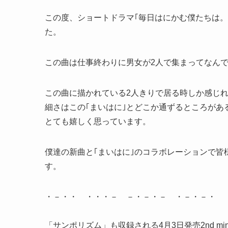
この度、ショートドラマ｢毎日はにかむ僕たちは。
た。
この曲は仕事終わりに男女が2人で集まってなん
この曲に描かれている2人きりで居る時しか感じ
細さはこの｢まいはに｣とどこか通ずるところが
とても嬉しく思っています。
僕達の新曲と｢まいはに｣のコラボレーションで
す。
・－・・ ・・・－ －・－・－ ・－・－・
「サンポリズム」も収録される4月3日発売2nd mi