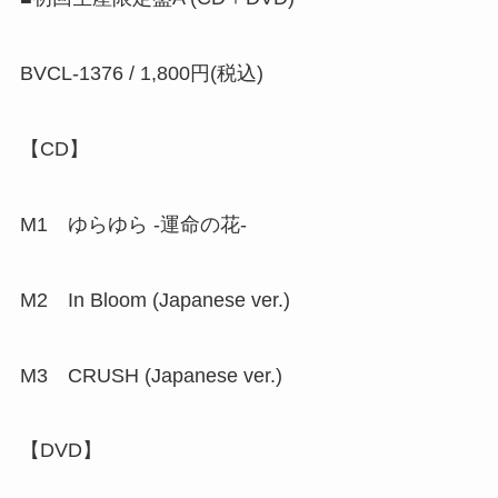
BVCL-1376 / 1,800円(税込)
【CD】
M1 ゆらゆら -運命の花-
M2 In Bloom (Japanese ver.)
M3 CRUSH (Japanese ver.)
【DVD】