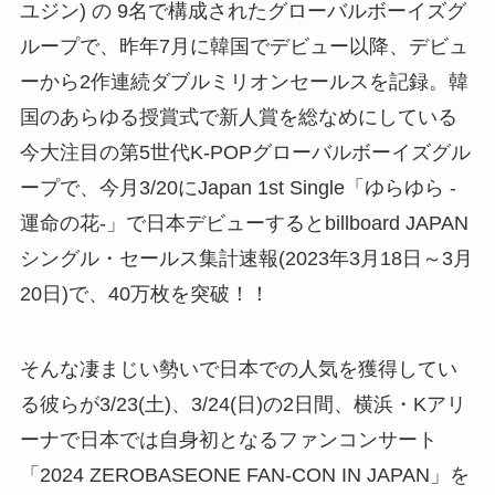
ユジン) の 9名で構成されたグローバルボーイズグ
ループで、昨年7月に韓国でデビュー以降、デビュ
ーから2作連続ダブルミリオンセールスを記録。韓
国のあらゆる授賞式で新人賞を総なめにしている
今大注目の第5世代K-POPグローバルボーイズグル
ープで、今月3/20にJapan 1st Single「ゆらゆら -
運命の花-」で日本デビューするとbillboard JAPAN
シングル・セールス集計速報(2023年3月18日～3月
20日)で、40万枚を突破！！
そんな凄まじい勢いで日本での人気を獲得してい
る彼らが3/23(土)、3/24(日)の2日間、横浜・Kアリ
ーナで日本では自身初となるファンコンサート
「2024 ZEROBASEONE FAN-CON IN JAPAN」を