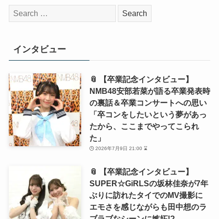
検
索:
インタビュー
📎 【卒業記念インタビュー】
NMB48安部若菜が語る卒業発表時
の裏話＆卒業コンサートへの思い
「卒コンをしたいという夢があっ
たから、ここまでやってこられ
た」
2026年7月9日 21:00 ⌛
📎 【卒業記念インタビュー】
SUPER☆GiRLSの坂林佳奈が7年
ぶりに訪れたタイでのMV撮影に
エモさを感じながらも田中想のラ
ブラブなシーンに嫉妬!?