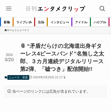
新着
ライブレポ
注目
インタビュー
アイドル
ハロプロ
ホーム
ニュース
📎 “矛盾だらけの北海道出身ギタ
ーレス4ピースバンド”名無し之太
2024
3/20
郎、３カ月連続デジタルリリース
第2弾、「嘘つき」配信開始!!
2024年3月20日 21:17 ⌛
ニュース
音楽
当ページのリンクには広告が含まれています。