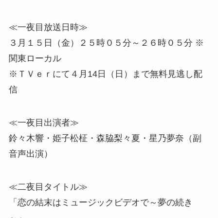
≪一夜目放送日時≫
３月１５日（金）２５時０５分～２６時０５分 ※
関東ローカル
※ＴＶｅｒにて４月14日（日）まで無料見逃し配
信
≪一夜目出演者≫
鈴々木響・姫子松柾・森脇梨々夏・星乃夢奈（副
音声出演）
≪二夜目タイトル≫
「恋の結末はミュージックビデオで～夢の続き