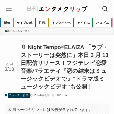
新着
ライブレポ
注目
インタビュー
アイドル
ハロプロ
ホーム
ニュース
📎 Night Tempo×ELAIZA 「ラブ・
ストーリーは突然に」本日 3 月 13
日配信リリース！フジテレビ恋愛
2024
3/13
音楽バラエティ『恋の結末はミュ
ージックビデオで』“ドラマ版ミ
ュージックビデオ”も公開！
2024年3月13日 10:00 ⌛
ニュース
音楽
当ページのリンクには広告が含まれています。