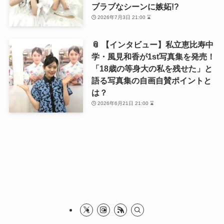
📎 【ライブレポ】ELAIZA、初のライブツアー
「GENTLE」が開幕！東京公演で“心に優しい”至福…
📎 Night Tempoの毎年恒例バースデイ・ライブ、追加ゲ
ストに後藤真希・冨田菜々風（≠ME）の…
📎 【ライブレポ】ELAIZA のライブがエモすぎた！
「fantasy」のテーマ“自己肯定感”を体現…
📎 ELAIZA およそ4年ぶりのニューアルバムが完成！デジ
タルアルバム『fantasy』2025.…
ニュース
音楽
ELAIZA
Night Tempo
記事の拡散をお願いします