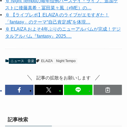
ELAIZA OFFICIAL SITE & FANCLUB
https://ikedaelaiza.jp/
ELAIZA UNIVERSAL MUSIC HP
https://www.universal-music.co.jp/elaiza/
ELAIZA YouTube
https://www.youtube.com/channel/UC5a6VS47j81V
rBD29l82HfA
ELAIZA Instagram
https://www.instagram.com/elaiza_ikd/
Universal Music Japan X
https://x.com/umusicjapan