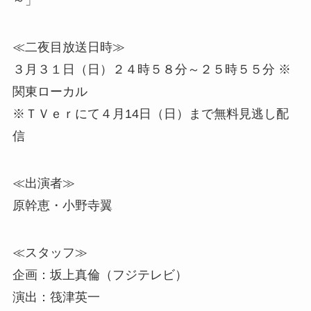
～」
≪二夜目放送日時≫
３月３１日（日）２４時５８分～２５時５５分 ※
関東ローカル
※ＴＶｅｒにて４月14日（日）まで無料見逃し配
信
≪出演者≫
原幹恵・小野寺翼
≪スタッフ≫
企画：坂上真倫（フジテレビ）
演出：筏津英一