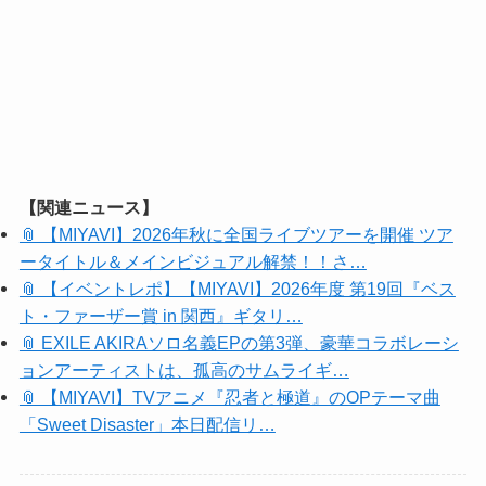
【関連ニュース】
📎 【MIYAVI】2026年秋に全国ライブツアーを開催 ツア
ータイトル＆メインビジュアル解禁！！さ…
📎 【イベントレポ】【MIYAVI】2026年度 第19回『ベス
ト・ファーザー賞 in 関西』ギタリ…
📎 EXILE AKIRAソロ名義EPの第3弾、豪華コラボレーシ
ョンアーティストは、孤高のサムライギ…
📎 【MIYAVI】TVアニメ『忍者と極道』のOPテーマ曲
「Sweet Disaster」本日配信リ…