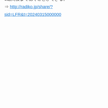
⇒
http://radiko.jp/share/?
sid=LFR&t=20240315000000