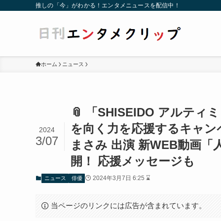
推しの「今」がわかる！エンタメニュースを配信中！
ホーム
ニュース
📎 「SHISEIDO ア
を向く力を応援するキャン
2024
3/07
まさみ 出演 新WEB動画
開！ 応援メッセージも
2024年3月7日 6:25 ⌛
ニュース
俳優
当ページのリンクには広告が含まれています。