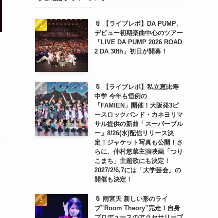
📎 【ライブレポ】DA PUMP、
デビュー初期楽曲中心のツアー
「LIVE DA PUMP 2026 ROAD
2 DA 30th」初日が開幕！
📎 【ライブレポ】私立恵比寿
中学 今年も恒例の
「FAMIEN」開催！大阪発3ピ
ースロックバンド・カネヨリマ
サル提供の新曲「スーパーブル
ー」8/26(水)配信リリース決
定！ジャケット写真も公開！さ
信
らに、仲村悠菜主演映画「つり
こまち」主題歌にも決定！
2027/2/6,7には「大学芸会」の
開催も決定！
📎 雨宮天 新しい形のライ
ブ”Room Theory”完走！自身
プロデュースのアクセサリーブ