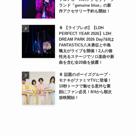
ランド「genuine blue」の新
作アクセサリー予約も開始！
📎 【ライブレポ】【LDH
PERFECT YEAR 2026】LDH
DREAM PARK 2026 Day7&8は
FANTASTICS八木勇征と中島
颯太がライブを開催！2人の個
性光るステージでソロ楽曲や新
曲を含む全20曲を披露！
📎 話題のボーイズグループ・
モナキがファミマTVに登場！
10秒トークで魅せる意外な素
顔にファン必見！8/4から順次
放映開始！