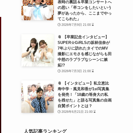
表時の裏話＆卒業コンサートへ
の思い「卒コンをしたいという
夢があったから、ここまでやっ
てこられた」
2026年7月9日 21:00 ⌛
📎 【卒業記念インタビュー】
SUPER☆GiRLSの坂林佳奈が
7年ぶりに訪れたタイでのMV
撮影にエモさを感じながらも田
中想のラブラブなシーンに嫉
妬!?
2026年7月3日 21:00 ⌛
📎 【インタビュー】私立恵比
寿中学・風見和香が1st写真集
を発売！「18歳の等身大の私
を残せた」と語る写真集の自画
自賛ポイントとは？
2026年6月21日 21:00 ⌛
人気記事ランキング