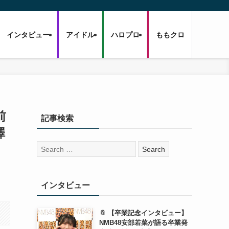
インタビュー
アイドル
ハロプロ
ももクロ
前
記事検索
澤
検
索:
インタビュー
📎 【卒業記念インタビュー】
NMB48安部若菜が語る卒業発