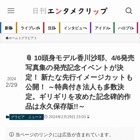
新着
ライブレポ
注目
インタビュー
アイドル
ハロプロ
ホーム
グラビア
📎 10頭身モデル香川沙耶、4/6発売
写真集の発売記念イベントが決
定！ 新たな先行イメージカットも
2024
2/29
公開！ ～特典付き法人も多数決
定。ギリギリを攻めた記念碑的作
品は永久保存版!!～
2024年2月29日 23:03 ⌛
グラビア
ニュース
当ページのリンクには広告が含まれています。