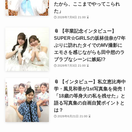
たから、ここまでやってこられ
た」
2026年7月9日 21:00 ⌛
📎 【卒業記念インタビュー】
SUPER☆GiRLSの坂林佳奈が7年
ぶりに訪れたタイでのMV撮影に
エモさを感じながらも田中想のラ
ブラブなシーンに嫉妬!?
2026年7月3日 21:00 ⌛
📎 【インタビュー】私立恵比寿中
学・風見和香が1st写真集を発売！
「18歳の等身大の私を残せた」と
語る写真集の自画自賛ポイントと
は？
2026年6月21日 21:00 ⌛