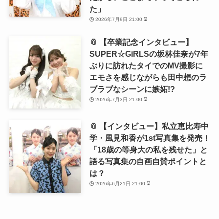
た」
2026年7月9日 21:00 ⌛
📎 【卒業記念インタビュー】
SUPER☆GiRLSの坂林佳奈が7年
ぶりに訪れたタイでのMV撮影に
エモさを感じながらも田中想のラ
ブラブなシーンに嫉妬!?
2026年7月3日 21:00 ⌛
📎 【インタビュー】私立恵比寿中
学・風見和香が1st写真集を発売！
「18歳の等身大の私を残せた」と
語る写真集の自画自賛ポイントと
は？
2026年6月21日 21:00 ⌛