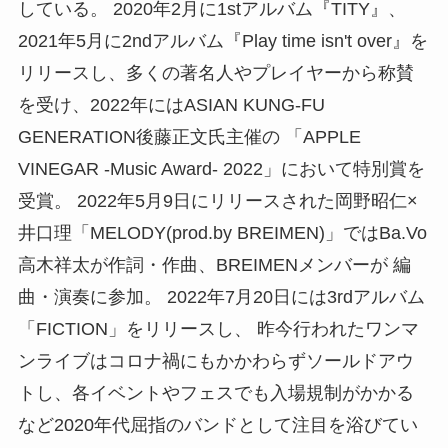
している。 2020年2月に1stアルバム『TITY』、
2021年5月に2ndアルバム『Play time isn't over』を
リリースし、多くの著名人やプレイヤーから称賛
を受け、2022年にはASIAN KUNG-FU
GENERATION後藤正文氏主催の 「APPLE
VINEGAR -Music Award- 2022」において特別賞を
受賞。 2022年5月9日にリリースされた岡野昭仁×
井口理「MELODY(prod.by BREIMEN)」ではBa.Vo
高木祥太が作詞・作曲、BREIMENメンバーが 編
曲・演奏に参加。 2022年7月20日には3rdアルバム
「FICTION」をリリースし、 昨今行われたワンマ
ンライブはコロナ禍にもかかわらずソールドアウ
トし、各イベントやフェスでも入場規制がかかる
など2020年代屈指のバンドとして注目を浴びてい