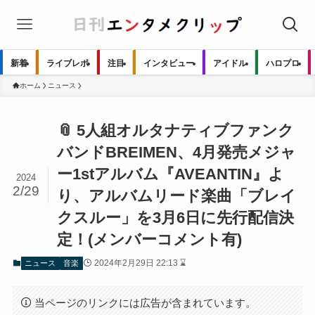
新着
ライブレポ
注目
インタビュー
アイドル
ハロプロ
ホーム
ニュース
📎 5人組オルタナティブファンク
バンドBREIMEN、4月発売メジャ
ー1stアルバム『AVEANTIN』よ
2024
2/29
り、アルバムリード楽曲「ブレイ
クスルー」を3月6日に先行配信決
定！(メンバーコメント有)
2024年2月29日 22:13 ⌛
ニュース
音楽
当ページのリンクには広告が含まれています。