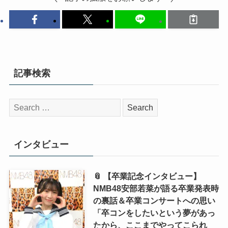
記事検索
検
索:
インタビュー
📎 【卒業記念インタビュー】
NMB48安部若菜が語る卒業発表時
の裏話＆卒業コンサートへの思い
「卒コンをしたいという夢があっ
たから、ここまでやってこられ