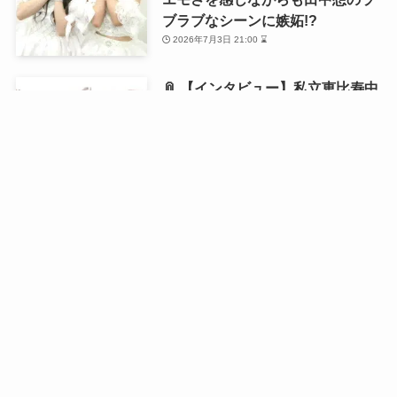
ブラブなシーンに嫉妬!?
2026年7月3日 21:00 ⌛
📎 【インタビュー】私立恵比寿中
学・風見和香が1st写真集を発売！
「18歳の等身大の私を残せた」と
語る写真集の自画自賛ポイントと
は？
2026年6月21日 21:00 ⌛