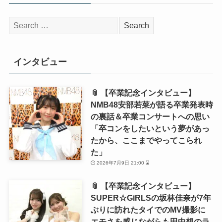
検
索:
インタビュー
📎 【卒業記念インタビュー】
NMB48安部若菜が語る卒業発表時
の裏話＆卒業コンサートへの思い
「卒コンをしたいという夢があっ
たから、ここまでやってこられ
た」
2026年7月9日 21:00 ⌛
📎 【卒業記念インタビュー】
SUPER☆GiRLSの坂林佳奈が7年
ぶりに訪れたタイでのMV撮影に
エモさを感じながらも田中想のラ