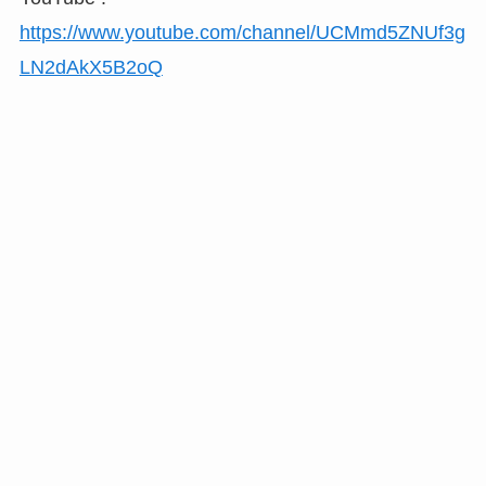
https://www.youtube.com/channel/UCMmd5ZNUf3g
LN2dAkX5B2oQ