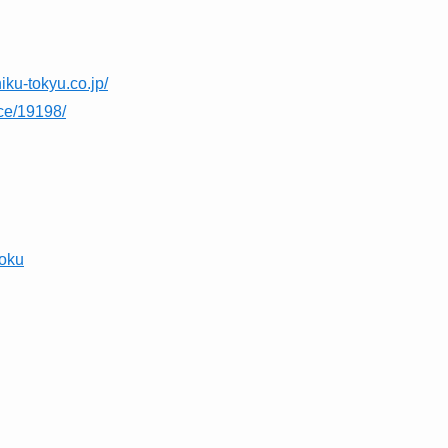
」
iku-tokyu.co.jp/
ice/19198/
yoku