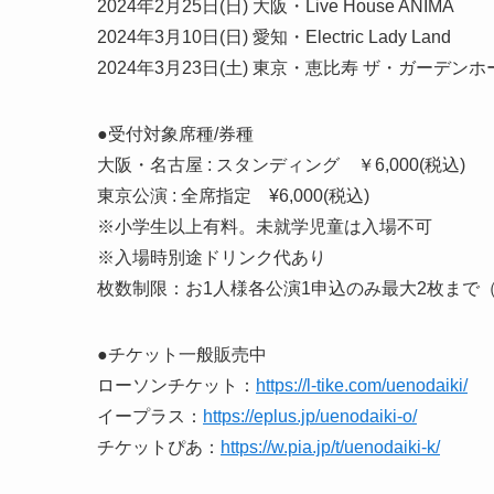
2024年2月25日(日) 大阪・Live House ANIMA
2024年3月10日(日) 愛知・Electric Lady Land
2024年3月23日(土) 東京・恵比寿 ザ・ガーデンホ
●受付対象席種/券種
大阪・名古屋 : スタンディング ￥6,000(税込)
東京公演 : 全席指定 ¥6,000(税込)
※小学生以上有料。未就学児童は入場不可
※入場時別途ドリンク代あり
枚数制限：お1人様各公演1申込のみ最大2枚まで
●チケット一般販売中
ローソンチケット：
https://l-tike.com/uenodaiki/
イープラス：
https://eplus.jp/uenodaiki-o/
チケットぴあ：
https://w.pia.jp/t/uenodaiki-k/