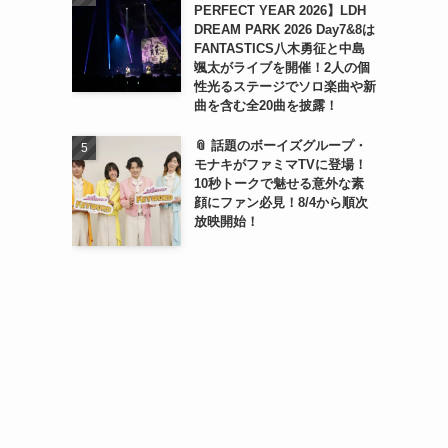
PERFECT YEAR 2026】LDH
DREAM PARK 2026 Day7&8は
FANTASTICS八木勇征と中島
颯太がライブを開催！2人の個
性光るステージでソロ楽曲や新
曲を含む全20曲を披露！
📎 話題のボーイズグループ・
モナキがファミマTVに登場！
10秒トークで魅せる意外な素
顔にファン必見！8/4から順次
放映開始！