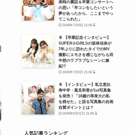
表時の裏話＆卒業コンサートへ
の思い「卒コンをしたいという
夢があったから、ここまでやっ
てこられた」
2026年7月9日 21:00 ⌛
📎 【卒業記念インタビュー】
SUPER☆GiRLSの坂林佳奈が
7年ぶりに訪れたタイでのMV
撮影にエモさを感じながらも田
中想のラブラブなシーンに嫉
妬!?
2026年7月3日 21:00 ⌛
📎 【インタビュー】私立恵比
寿中学・風見和香が1st写真集
を発売！「18歳の等身大の私
を残せた」と語る写真集の自画
自賛ポイントとは？
2026年6月21日 21:00 ⌛
人気記事ランキング