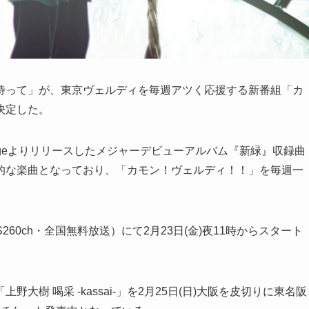
待って」が、東京ヴェルディを毎週アツく応援する新番組「カ
決定した。
g edgeよりリリースしたメジャーデビューアルバム『新緑』収録曲
的な楽曲となっており、「カモン！ヴェルディ！！」を毎週一
60ch・全国無料放送）にて2月23日(金)夜11時からスタート
樹 喝采 -kassai-」を2月25日(日)大阪を皮切りに東名阪