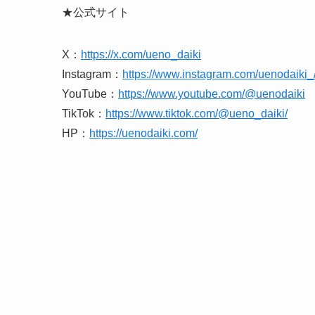
★公式サイト
X：
https://x.com/ueno_daiki
Instagram：
https://www.instagram.com/uenodaiki_
YouTube：
https://www.youtube.com/@uenodaiki
TikTok：
https://www.tiktok.com/@ueno_daiki/
HP：
https://uenodaiki.com/