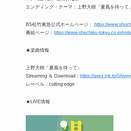
エンディング・テーマ：上野大樹「夏風を待って
BS松竹東急公式ホームページ：
https://www.shoch
番組ページ：
https://www.shochiku-tokyu.co.jp/not
★楽曲情報
上野大樹「夏風を待って」
Streaming ＆ Download：
https://avex.lnk.to/Shinr
レーベル：cutting edge
★LIVE情報