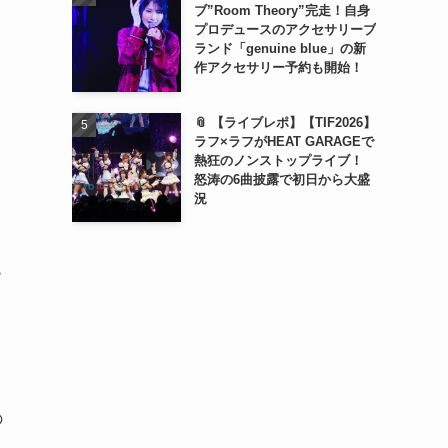
ブ”Room Theory”完走！自身
プロデュースのアクセサリーブ
ランド「genuine blue」の新
作アクセサリー予約も開始！
📎 【ライブレポ】【TIF2026】
ラフ×ラフがHEAT GARAGEで
熱狂のノンストップライブ！
怒涛の6曲披露で初日から大盛
況
ら
の
ン