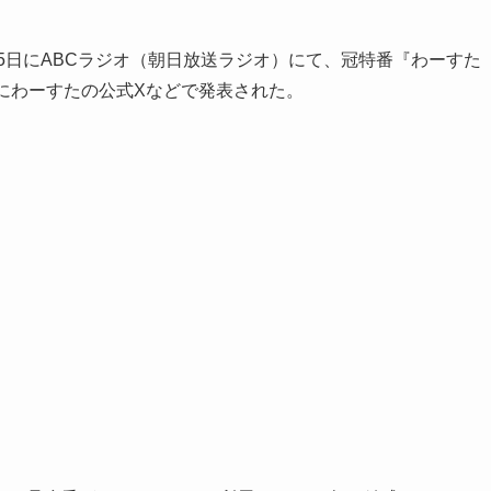
25日にABCラジオ（朝日放送ラジオ）にて、冠特番『わーすた
にわーすたの公式Xなどで発表された。