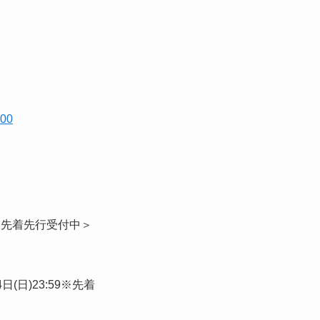
000
ト先着先行受付中＞
4日(日)23:59※先着