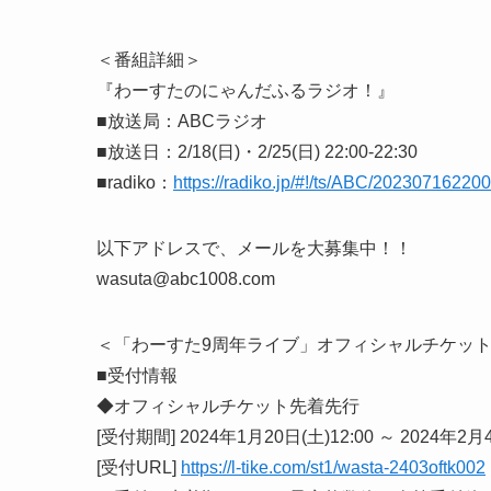
＜番組詳細＞
『わーすたのにゃんだふるラジオ！』
■放送局：ABCラジオ
■放送日：2/18(日)・2/25(日) 22:00-22:30
■radiko：
https://radiko.jp/#!/ts/ABC/20230716220
以下アドレスで、メールを大募集中！！
wasuta@abc1008.com
＜「わーすた9周年ライブ」オフィシャルチケッ
■受付情報
◆オフィシャルチケット先着先行
[受付期間] 2024年1月20日(土)12:00 ～ 2024年2月
[受付URL]
https://l-tike.com/st1/wasta-2403oftk002