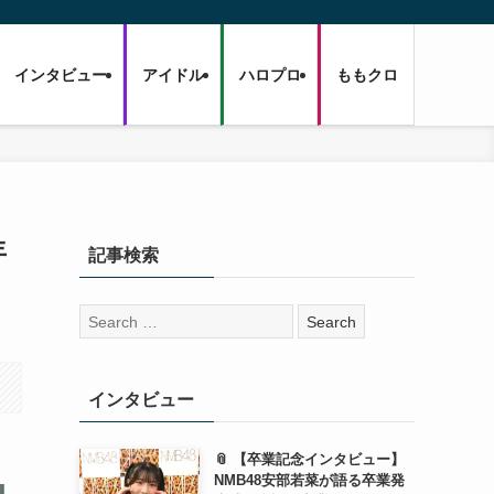
インタビュー
アイドル
ハロプロ
ももクロ
年
記事検索
検
索:
インタビュー
📎 【卒業記念インタビュー】
NMB48安部若菜が語る卒業発