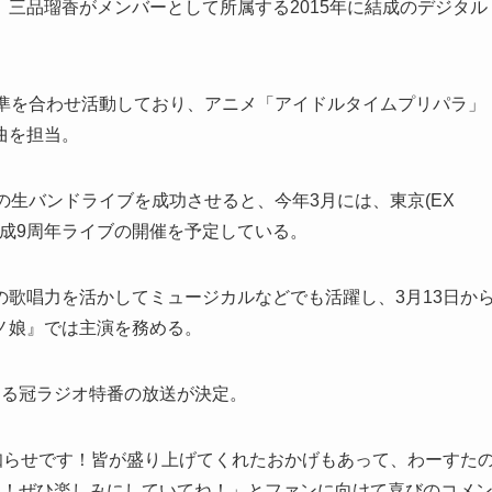
三品瑠香がメンバーとして所属する2015年に結成のデジタル
照準を合わせ活動しており、アニメ「アイドルタイムプリパラ」
曲を担当。
目の生バンドライブを成功させると、今年3月には、東京(EX
AD)で結成9周年ライブの開催を予定している。
歌唱力を活かしてミュージカルなどでも活躍し、3月13日か
ノ娘』では主演を務める。
なる冠ラジオ特番の放送が決定。
知らせです！皆が盛り上げてくれたおかげもあって、わーすた
た！ぜひ楽しみにしていてね！」とファンに向けて喜びのコメ