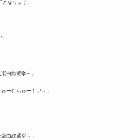
了となります。
い。
ーすた楽曲総選挙～」
、えいきゅーむちゅー！♡～」
ーすた楽曲総選挙～」