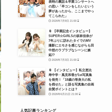
表時の裏話＆卒業コンサートへ
の思い「卒コンをしたいという
夢があったから、ここまでやっ
てこられた」
2026年7月9日 21:00 ⌛
📎 【卒業記念インタビュー】
SUPER☆GiRLSの坂林佳奈が
7年ぶりに訪れたタイでのMV
撮影にエモさを感じながらも田
中想のラブラブなシーンに嫉
妬!?
2026年7月3日 21:00 ⌛
📎 【インタビュー】私立恵比
寿中学・風見和香が1st写真集
を発売！「18歳の等身大の私
を残せた」と語る写真集の自画
自賛ポイントとは？
2026年6月21日 21:00 ⌛
人気記事ランキング