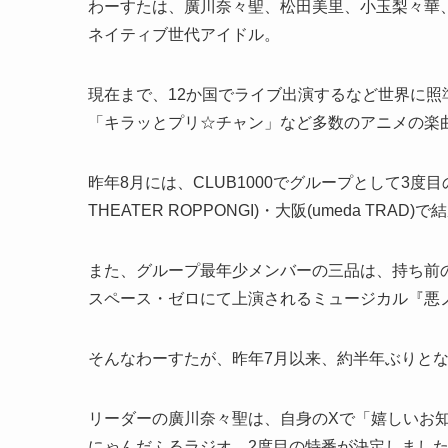
わーすたは、廣川奈々聖、松田美里、小玉梨々華、
ネイティブ世代アイドル。
現在まで、12か国でライブ出演するなど世界に
「キラッとプリ☆チャン」など多数のアニメの楽
昨年8月には、CLUB1000でグループとして3度
THEATER ROPPONGI)・大阪(umeda TR
また、グループ最年少メンバーの三品は、持ち前の
スペース・ゼロにて上演されるミュージカル『悪
そんなわーすたが、昨年7月以来、約半年ぶりと
リーダーの廣川奈々聖は、自身のXで「嬉しいお
にゃんだふるラジオ、2度目の特番が決定しまし