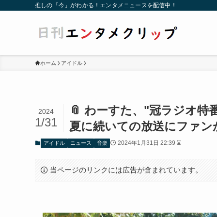
推しの「今」がわかる！エンタメニュースを配信中！
ホーム
アイドル
📎 わーすた、"冠ラジオ特
2024
1/31
夏に続いての放送にファン
2024年1月31日 22:39 ⌛
アイドル
ニュース
音楽
当ページのリンクには広告が含まれています。