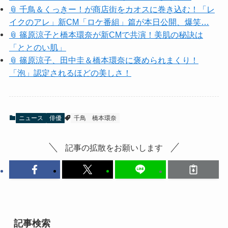
📎 千鳥＆くっきー！が商店街をカオスに巻き込む！「レ
イクのアレ」新CM「ロケ番組」篇が本日公開、爆笑…
📎 篠原涼子と橋本環奈が新CMで共演！美肌の秘訣は
「ととのい肌」
📎 篠原涼子、田中圭＆橋本環奈に褒められまくり！
「泡」認定されるほどの美しさ！
ニュース
俳優
千鳥
橋本環奈
記事の拡散をお願いします
記事検索