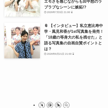
エモさを感じながらも田中想のラ
ブラブなシーンに嫉妬!?
2026年7月3日 21:00 ⌛
📎 【インタビュー】私立恵比寿中
学・風見和香が1st写真集を発売！
「18歳の等身大の私を残せた」と
語る写真集の自画自賛ポイントと
は？
2026年6月21日 21:00 ⌛