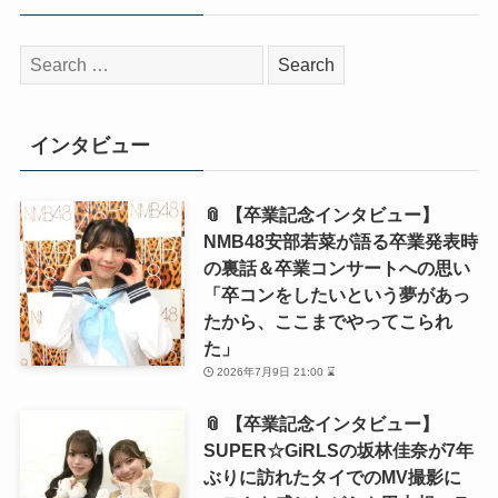
検
索:
インタビュー
📎 【卒業記念インタビュー】
NMB48安部若菜が語る卒業発表時
の裏話＆卒業コンサートへの思い
「卒コンをしたいという夢があっ
たから、ここまでやってこられ
た」
2026年7月9日 21:00 ⌛
📎 【卒業記念インタビュー】
SUPER☆GiRLSの坂林佳奈が7年
ぶりに訪れたタイでのMV撮影に