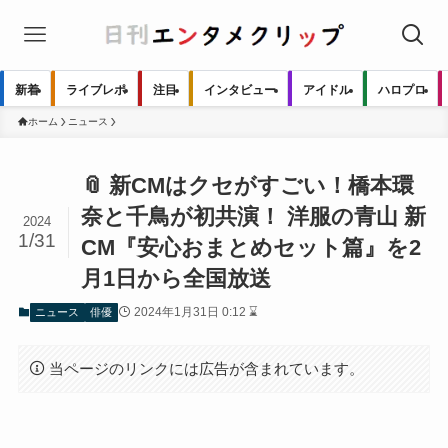
新着
ライブレポ
注目
インタビュー
アイドル
ハロプロ
ホーム
ニュース
📎 新CMはクセがすごい！橋本環
奈と千鳥が初共演！ 洋服の青山 新
2024
1/31
CM『安心おまとめセット篇』を2
月1日から全国放送
2024年1月31日 0:12 ⌛
ニュース
俳優
当ページのリンクには広告が含まれています。