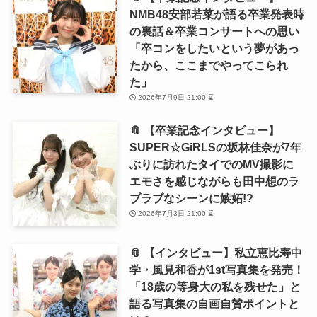
NMB48安部若菜が語る卒業発表時
の裏話＆卒業コンサートへの思い
「卒コンをしたいという夢があっ
たから、ここまでやってこられ
た」
2026年7月9日 21:00 ⌛
📎 【卒業記念インタビュー】
SUPER☆GiRLSの坂林佳奈が7年
ぶりに訪れたタイでのMV撮影に
エモさを感じながらも田中想のラ
ブラブなシーンに嫉妬!?
2026年7月3日 21:00 ⌛
📎 【インタビュー】私立恵比寿中
学・風見和香が1st写真集を発売！
「18歳の等身大の私を残せた」と
語る写真集の自画自賛ポイントと