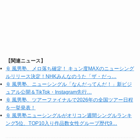
【関連ニュース】
📎 風男塾、メロ落ち確定！ キュン度MAXのニューシング
ルリリース決定！NHKみんなのうた「ザ・だっ…
📎 風男塾、ニューシングル「なんだってんだ！」新ビジ
ュアル公開＆TikTok・Instagram先行…
📎 風男塾、ツアーファイナルで2026年の全国ツアー日程
を一挙発表！
📎 風男塾ニューシングルがオリコン週間シングルランキ
ング5位、TOP10入り作品数女性グループ歴代9…