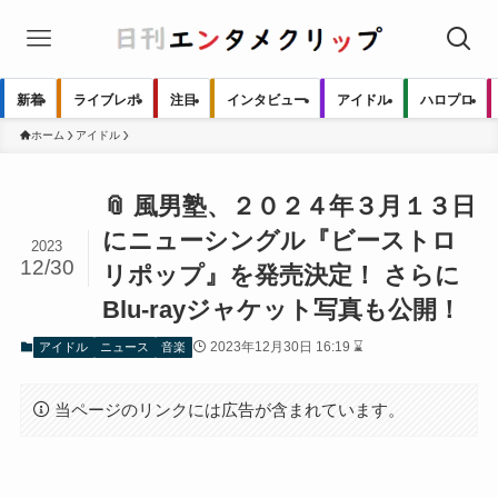
新着
ライブレポ
注目
インタビュー
アイドル
ハロプロ
ホーム
アイドル
📎 風男塾、２０２４年３月１３日
にニューシングル『ビーストロ
2023
12/30
リポップ』を発売決定！ さらに
Blu-rayジャケット写真も公開！
2023年12月30日 16:19 ⌛
アイドル
ニュース
音楽
当ページのリンクには広告が含まれています。