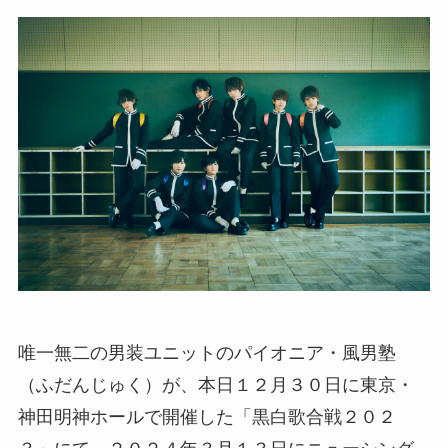
唯一無二の男装ユニットのパイオニア・風男塾
（ふだんじゅく）が、本日１２月３０日に東京・
神田明神ホールで開催した「黒白歌合戦２０２