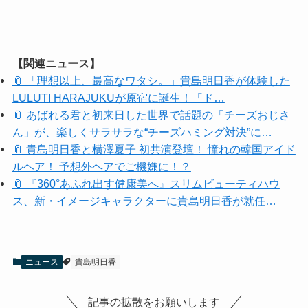
【関連ニュース】
📎 「理想以上、最高なワタシ。」貴島明日香が体験した
LULUTI HARAJUKUが原宿に誕生！「ド…
📎 あばれる君と初来日した世界で話題の「チーズおじさ
ん」が、楽しくサラサラな“チーズハミング対決”に…
📎 貴島明日香と横澤夏子 初共演登壇！ 憧れの韓国アイド
ルヘア！ 予想外ヘアでご機嫌に！？
📎 『360°あふれ出す健康美へ』スリムビューティハウ
ス、新・イメージキャラクターに貴島明日香が就任…
ニュース
貴島明日香
記事の拡散をお願いします