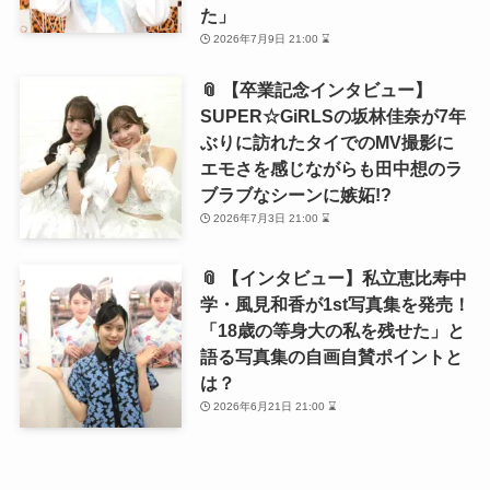
た」
2026年7月9日 21:00 ⌛
📎 【卒業記念インタビュー】
SUPER☆GiRLSの坂林佳奈が7年
ぶりに訪れたタイでのMV撮影に
エモさを感じながらも田中想のラ
ブラブなシーンに嫉妬!?
2026年7月3日 21:00 ⌛
📎 【インタビュー】私立恵比寿中
学・風見和香が1st写真集を発売！
「18歳の等身大の私を残せた」と
語る写真集の自画自賛ポイントと
は？
2026年6月21日 21:00 ⌛