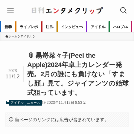
新着
ライブレポ
注目
インタビュー
アイドル
ハロプロ
ホーム
アイドル
📎 黒嵜菜々子(Peel the
Apple)2024年卓上カレンダー発
2023
売。2月の誰にも負けない「すま
11/12
し顔」見て。ジャイアンツの始球
式狙っています。
2023年11月12日 8:53 ⌛
アイドル
ニュース
当ページのリンクには広告が含まれています。