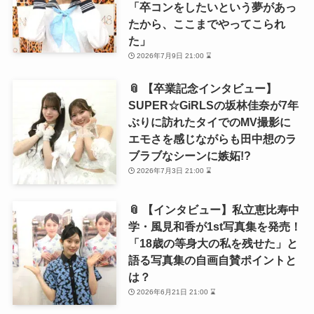
「卒コンをしたいという夢があっ
たから、ここまでやってこられ
た」
2026年7月9日 21:00 ⌛
📎 【卒業記念インタビュー】
SUPER☆GiRLSの坂林佳奈が7年
ぶりに訪れたタイでのMV撮影に
エモさを感じながらも田中想のラ
ブラブなシーンに嫉妬!?
2026年7月3日 21:00 ⌛
📎 【インタビュー】私立恵比寿中
学・風見和香が1st写真集を発売！
「18歳の等身大の私を残せた」と
語る写真集の自画自賛ポイントと
は？
2026年6月21日 21:00 ⌛