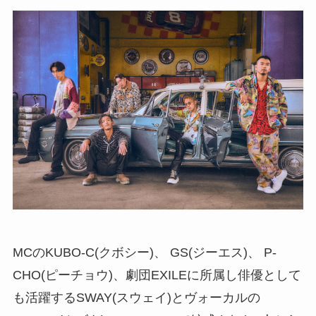
MCのKUBO-C(クボシー)、 GS(ジーエス)、 P-
CHO(ピーチョウ)、劇団EXILEに所属し俳優として
も活躍するSWAY(スウェイ)とヴォーカルの