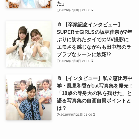
た」
2026年7月9日 21:00 ⌛
📎 【卒業記念インタビュー】
SUPER☆GiRLSの坂林佳奈が7年
ぶりに訪れたタイでのMV撮影に
エモさを感じながらも田中想のラ
ブラブなシーンに嫉妬!?
2026年7月3日 21:00 ⌛
📎 【インタビュー】私立恵比寿中
学・風見和香が1st写真集を発売！
「18歳の等身大の私を残せた」と
語る写真集の自画自賛ポイントと
は？
2026年6月21日 21:00 ⌛