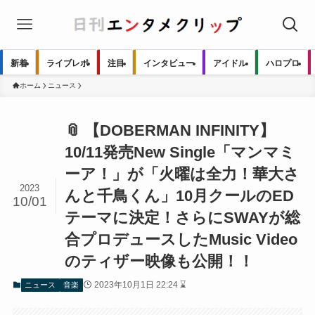
新着
ライブレポ
注目
インタビュー
アイドル
ハロプロ
ホーム
ニュース
📎 【DOBERMAN INFINITY】
10/11発売New Single「マンマミ
ーア！」が「火曜は全力！華大さ
2023
んと千鳥くん」10月クールのED
10/01
テーマに決定！さらにSWAYが総
合プロデュースしたMusic Video
のティザー映像も公開！！
2023年10月1日 22:24 ⌛
ニュース
音楽