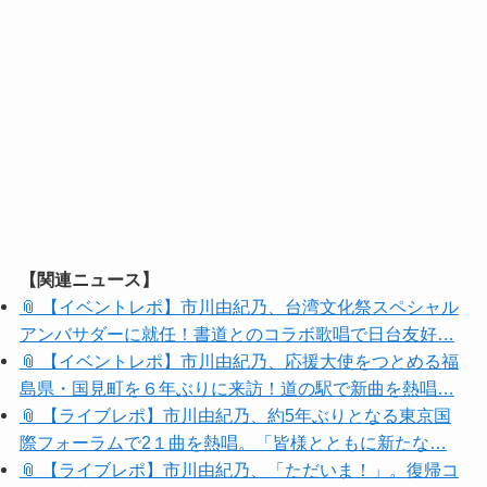
【関連ニュース】
📎 【イベントレポ】市川由紀乃、台湾文化祭スペシャル
アンバサダーに就任！書道とのコラボ歌唱で日台友好…
📎 【イベントレポ】市川由紀乃、応援大使をつとめる福
島県・国見町を６年ぶりに来訪！道の駅で新曲を熱唱…
📎 【ライブレポ】市川由紀乃、約5年ぶりとなる東京国
際フォーラムで2１曲を熱唱。「皆様とともに新たな…
📎 【ライブレポ】市川由紀乃、「ただいま！」。復帰コ