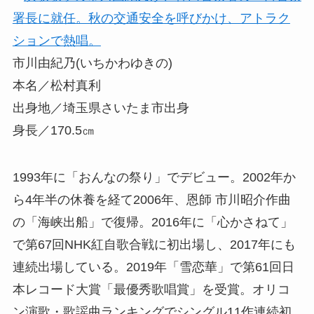
市川由紀乃(いちかわゆきの)
本名／松村真利
出身地／埼玉県さいたま市出身
身長／170.5㎝
1993年に「おんなの祭り」でデビュー。2002年か
ら4年半の休養を経て2006年、恩師 市川昭介作曲
の「海峡出船」で復帰。2016年に「心かさねて」
で第67回NHK紅自歌合戦に初出場し、2017年にも
連続出場している。2019年「雪恋華」で第61回日
本レコード大賞「最優秀歌唱賞」を受賞。オリコ
ン演歌・歌謡曲ランキングでシングル11作連続初