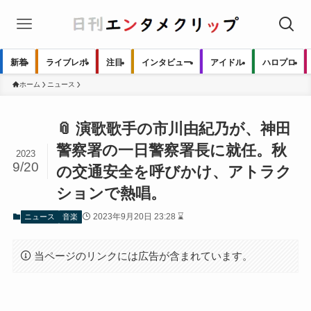
新着
ライブレポ
注目
インタビュー
アイドル
ハロプロ
ホーム
ニュース
📎 演歌歌手の市川由紀乃が、神田
警察署の一日警察署長に就任。秋
2023
9/20
の交通安全を呼びかけ、アトラク
ションで熱唱。
2023年9月20日 23:28 ⌛
ニュース
音楽
当ページのリンクには広告が含まれています。