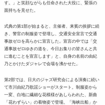
す。」と笑顔ながらも任命された大役に、緊張の
面持ちを見せた。
式典の第1部が始まると、主催者、来賓の挨拶に続
き、警官の制服姿で登壇し、交通安全宣言で交通
事故ゼロを高らかに宣言した。宣言の中では「交
通事故ゼロゆきの道を、今日お集りの皆さんと共
に進むことを宣言します」と、自身の名前の由紀
乃とかけたダジャレで会場を沸かせた。
第2部では、日大のジャズ研究会による演奏に続い
て市川由紀乃歌謡ショーがスタート。制服姿から
一変、白地に繊細な花模様があしらわれた、新曲
「花わずらい」の着物姿で登場。「海峡出船」か