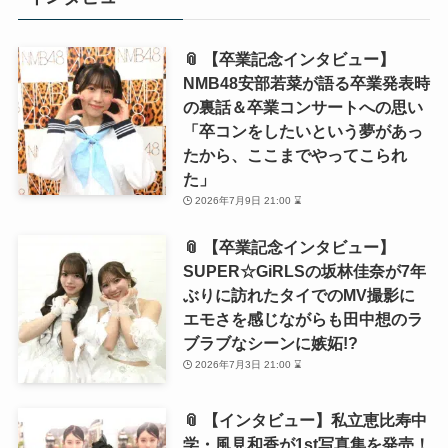
📎 【卒業記念インタビュー】
NMB48安部若菜が語る卒業発表時
の裏話＆卒業コンサートへの思い
「卒コンをしたいという夢があっ
たから、ここまでやってこられ
た」
2026年7月9日 21:00 ⌛
📎 【卒業記念インタビュー】
SUPER☆GiRLSの坂林佳奈が7年
ぶりに訪れたタイでのMV撮影に
エモさを感じながらも田中想のラ
ブラブなシーンに嫉妬!?
2026年7月3日 21:00 ⌛
📎 【インタビュー】私立恵比寿中
学・風見和香が1st写真集を発売！