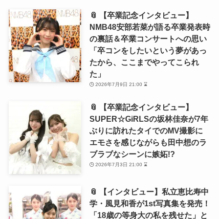
📎 【卒業記念インタビュー】
NMB48安部若菜が語る卒業発表時
の裏話＆卒業コンサートへの思い
「卒コンをしたいという夢があっ
たから、ここまでやってこられ
た」
2026年7月9日 21:00 ⌛
📎 【卒業記念インタビュー】
SUPER☆GiRLSの坂林佳奈が7年
ぶりに訪れたタイでのMV撮影に
エモさを感じながらも田中想のラ
ブラブなシーンに嫉妬!?
2026年7月3日 21:00 ⌛
📎 【インタビュー】私立恵比寿中
学・風見和香が1st写真集を発売！
「18歳の等身大の私を残せた」と