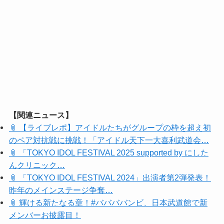
【関連ニュース】
📎 【ライブレポ】アイドルたちがグループの枠を超え初
のペア対抗戦に挑戦！「アイドル天下一大喜利武道会…
📎 「TOKYO IDOL FESTIVAL 2025 supported by にした
んクリニック…
📎 「TOKYO IDOL FESTIVAL 2024」出演者第2弾発表！
昨年のメインステージ争奪…
📎 輝ける新たなる章！#ババババンビ、日本武道館で新
メンバーお披露目！