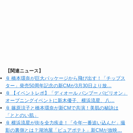
【関連ニュース】
📎 橋本環奈が巨大パッケージから飛び出す！「チップス
ター」発売50周年記念の新CMが3月30日より放…
📎 【イベントレポ】「ディオール バンブー パビリオン」
オープニングイベントに新木優子、横浜流星、八…
📎 篠原涼子と橋本環奈が新CMで共演！美肌の秘訣は
「ととのい肌」
📎 横浜流星が街を全力疾走！「今年一番追い込んだ」撮
影の裏側とは？湖池屋「ピュアポテト」新CMが放映…