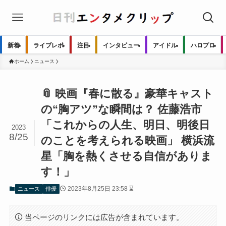
新着
ライブレポ
注目
インタビュー
アイドル
ハロプロ
ホーム
ニュース
📎 映画『春に散る』豪華キャスト
の“胸アツ”な瞬間は？ 佐藤浩市
「これからの人生、明日、明後日
2023
8/25
のことを考えられる映画」 横浜流
星「胸を熱くさせる自信がありま
す！」
2023年8月25日 23:58 ⌛
ニュース
俳優
当ページのリンクには広告が含まれています。