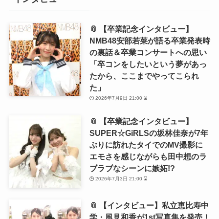
📎 【卒業記念インタビュー】
NMB48安部若菜が語る卒業発表時
の裏話＆卒業コンサートへの思い
「卒コンをしたいという夢があっ
たから、ここまでやってこられ
た」
2026年7月9日 21:00 ⌛
📎 【卒業記念インタビュー】
SUPER☆GiRLSの坂林佳奈が7年
ぶりに訪れたタイでのMV撮影に
エモさを感じながらも田中想のラ
ブラブなシーンに嫉妬!?
2026年7月3日 21:00 ⌛
📎 【インタビュー】私立恵比寿中
学・風見和香が1st写真集を発売！