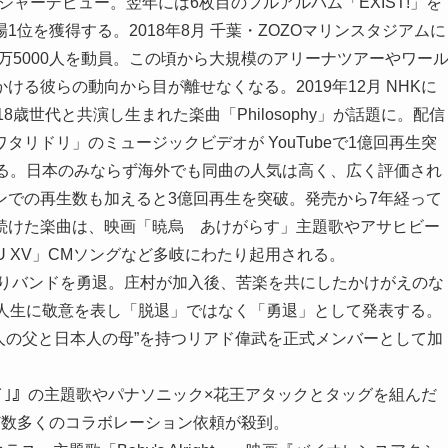
」でメジャーデビュー。翌年には6枚目のフルアルバム「EXIST!」を
位を獲得する。2018年8月 千葉・ZOZOマリンスタジアムに
催、3万5000人を動員。この頃から大規模のアリーナツアーやワー
る彼らの動向から目が離せなくなる。2019年12月 NHKに
0人の18歳世代と共演し生まれた楽曲「Philosophy」が話題に。配信
リドリ」のミュージックビデオが YouTubeで1億回再生突
なる。日本のみならず海外でも同曲の人気は高く、広く評価され
ンでの再生数も加えると3億回再生を突破。発売から7年経って
続けた楽曲は、映画「暁烏 あけがらす」主題歌やアサヒビー
RU XV」CMソングなど多岐にわたり起用される。
よりバンドを勇退。庄村が加入後、苦楽を共にしたかけがえのな
な人生に敬意を表し「脱退」ではなく「勇退」として発表する。
人の父と日本人の母”を持つリアド偉武を正式メンバーとして加
イ｣』の主題歌やパナソニック×花王アタックとタッグを組んだ
ど数多くのコラボレーション依頼が殺到。