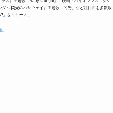
』主題歌「Baby's Alright」、映画『バイオレンスアクシ
ンダム 閃光のハサウェイ』主題歌「閃光」など注目曲を多数収
ts?」をリリース。
.jp