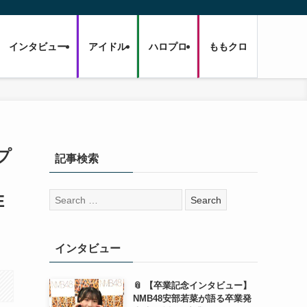
インタビュー
アイドル
ハロプロ
ももクロ
プ
記事検索
検
E
索:
インタビュー
📎 【卒業記念インタビュー】
NMB48安部若菜が語る卒業発