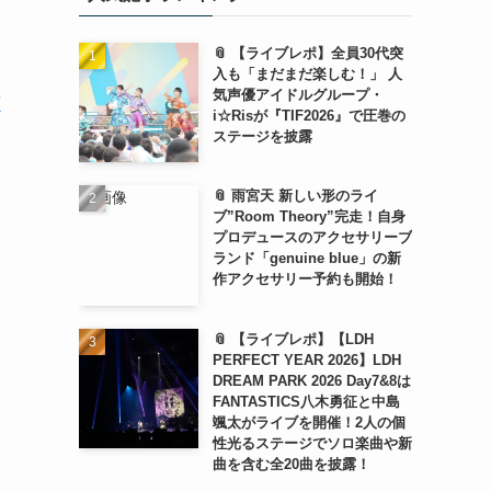
📎 【ライブレポ】全員30代突
入も「まだまだ楽しむ！」 人
気声優アイドルグループ・
i☆Risが『TIF2026』で圧巻の
ステージを披露
📎 雨宮天 新しい形のライ
ブ”Room Theory”完走！自身
プロデュースのアクセサリーブ
ランド「genuine blue」の新
作アクセサリー予約も開始！
📎 【ライブレポ】【LDH
PERFECT YEAR 2026】LDH
DREAM PARK 2026 Day7&8は
FANTASTICS八木勇征と中島
颯太がライブを開催！2人の個
性光るステージでソロ楽曲や新
曲を含む全20曲を披露！