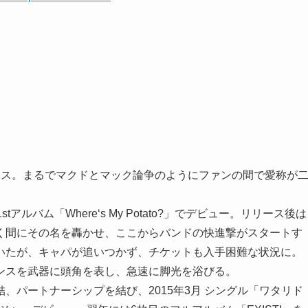
ではドロス。まるでマクドとマック論争のようにファンの間で愛称が
tアルバム「Where‘s My Potato?」でデビュー。リリース後は
く間にその名を轟かせ、ここからバンドの快進撃がスタートす
いたが、キャパが追いつかず、チケットも入手困難な状況に。
ンスを武器に頭角を表し、急速に脚光を浴びる。
、パートナーシップを結び、2015年3月 シングル「ワタリド