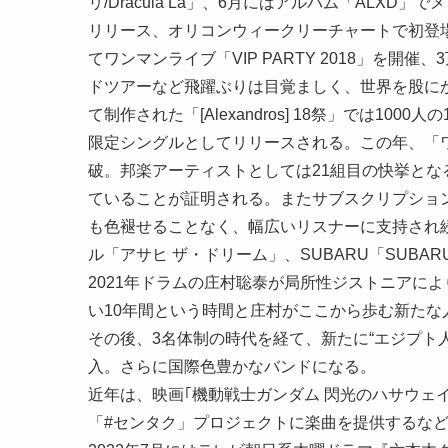
リ/Dracula La」、6月にはアルバム「ALXD
リリース、オリコンウィークリーチャートで初登場1
てワンマンライブ「VIP PARTY 2018」を開
ドツアーなど飛躍ぶりは目覚ましく、世界を股にかけ
て制作された「[Alexandros] 18祭」では100
限定シングルとしてリリースされる。この年、「ワタ
破。邦楽アーティストとしては21組目の快挙と
ていることが証明される。またサブスクリプショ
も色褪せることなく、幅広いリスナーに支持され
ル「アサヒ ザ・ドリーム」、SUBARU「SUBA
2021年ドラムの庄村聡泰が局所性ジストニアに
い10年間という時間と庄村がここから歩む新た
その後、3名体制の時代を経て、新たに“エジプト
入。さらに国際色豊かなバンドになる。
近年は、映画｢機動戦士ガンダム 閃光のハサウェ
「#センタク」プロジェクトに楽曲を提供するな