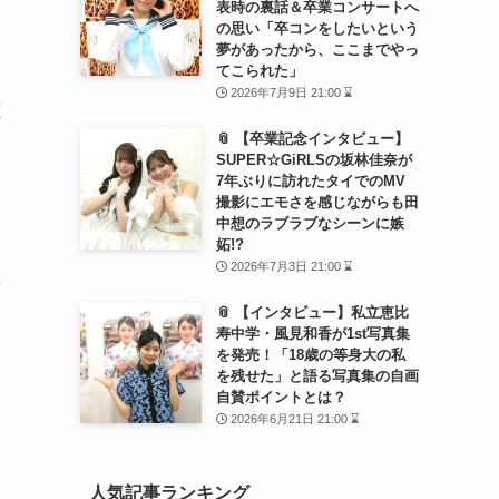
表時の裏話＆卒業コンサートへ
の思い「卒コンをしたいという
夢があったから、ここまでやっ
てこられた」
2026年7月9日 21:00 ⌛
📎 【卒業記念インタビュー】
SUPER☆GiRLSの坂林佳奈が
7年ぶりに訪れたタイでのMV
撮影にエモさを感じながらも田
中想のラブラブなシーンに嫉
妬!?
2026年7月3日 21:00 ⌛
弾
📎 【インタビュー】私立恵比
寿中学・風見和香が1st写真集
を発売！「18歳の等身大の私
を残せた」と語る写真集の自画
自賛ポイントとは？
2026年6月21日 21:00 ⌛
人気記事ランキング