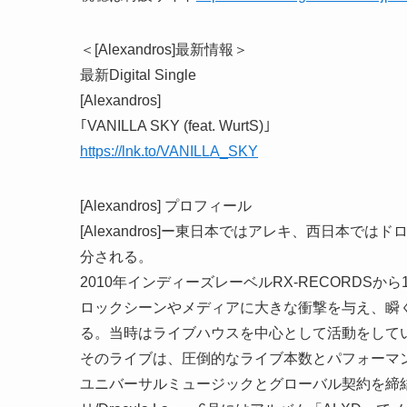
＜[Alexandros]最新情報＞
最新Digital Single
[Alexandros]
｢VANILLA SKY (feat. WurtS)｣
https://lnk.to/VANILLA_SKY
[Alexandros] プロフィール
[Alexandros]ー東日本ではアレキ、西日本
分される。
2010年インディーズレーベルRX-RECORDSから1s
ロックシーンやメディアに大きな衝撃を与え、瞬
る。当時はライブハウスを中心として活動をして
そのライブは、圧倒的なライブ本数とパフォーマ
ユニバーサルミュージックとグローバル契約を締結