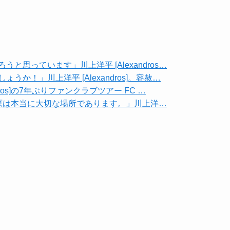
と思っています」川上洋平 [Alexandros…
か！」川上洋平 [Alexandros]。容赦…
ros]の7年ぶりファンクラブツアー FC …
て、相模原は本当に大切な場所であります。」川上洋…