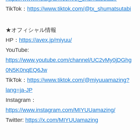
TikTok：
https://www.tiktok.com/@tx_shumatsutabi
★オフィシャル情報
HP：
https://avex.jp/miyuu/
YouTube:
https://www.youtube.com/channel/UC2vMy0jDGhg
0N5K0nqEQ6Jw
TikTok：
https://www.tiktok.com/@miyuuamazing?
lang=ja-JP
Instagram：
https://www.instagram.com/MIYUUamazing/
Twitter:
https://x.com/MIYUUamazing