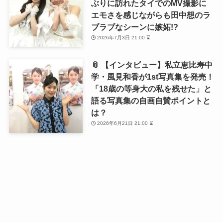
ぶりに訪れたタイでのMV撮影に
エモさを感じながらも田中想のラ
ブラブなシーンに嫉妬!?
2026年7月3日 21:00 ⌛
📎 【インタビュー】私立恵比寿中
学・風見和香が1st写真集を発売！
「18歳の等身大の私を残せた」と
語る写真集の自画自賛ポイントと
は？
2026年6月21日 21:00 ⌛