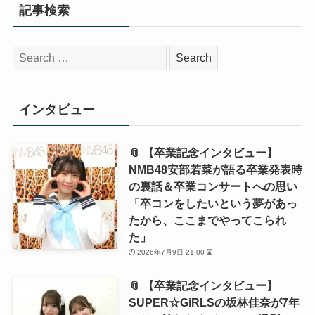
記事検索
検
索:
インタビュー
📎 【卒業記念インタビュー】
NMB48安部若菜が語る卒業発表時
の裏話＆卒業コンサートへの思い
「卒コンをしたいという夢があっ
たから、ここまでやってこられ
た」
2026年7月9日 21:00 ⌛
📎 【卒業記念インタビュー】
SUPER☆GiRLSの坂林佳奈が7年