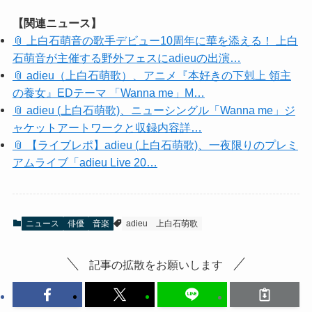
【関連ニュース】
📎 上白石萌音の歌手デビュー10周年に華を添える！ 上白
石萌音が主催する野外フェスにadieuの出演…
📎 adieu（上白石萌歌）、アニメ『本好きの下剋上 領主
の養女』EDテーマ 「Wanna me」M…
📎 adieu (上白石萌歌)、ニューシングル「Wanna me」ジ
ャケットアートワークと収録内容詳…
📎 【ライブレポ】adieu (上白石萌歌)、一夜限りのプレミ
アムライブ「adieu Live 20…
ニュース
俳優
音楽
adieu
上白石萌歌
記事の拡散をお願いします