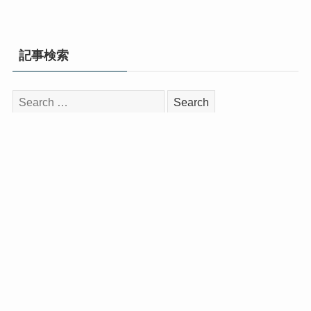
記事検索
検
索:
インタビュー
📎 【卒業記念インタビュー】
NMB48安部若菜が語る卒業発表時
の裏話＆卒業コンサートへの思い
「卒コンをしたいという夢があっ
たから、ここまでやってこられ
た」
2026年7月9日 21:00 ⌛