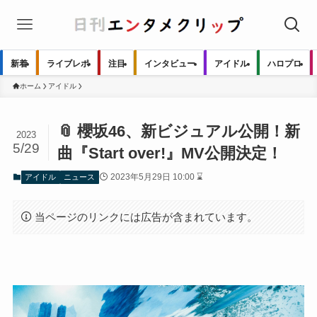
新着
ライブレポ
注目
インタビュー
アイドル
ハロプロ
ホーム
アイドル
📎 櫻坂46、新ビジュアル公開！新
2023
5/29
曲『Start over!』MV公開決定！
2023年5月29日 10:00 ⌛
アイドル
ニュース
当ページのリンクには広告が含まれています。