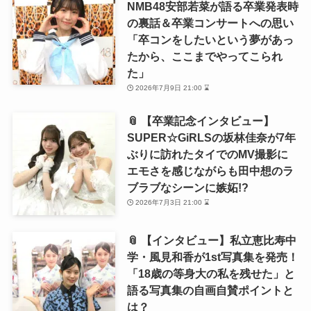
NMB48安部若菜が語る卒業発表時
の裏話＆卒業コンサートへの思い
「卒コンをしたいという夢があっ
たから、ここまでやってこられ
た」
2026年7月9日 21:00 ⌛
📎 【卒業記念インタビュー】
SUPER☆GiRLSの坂林佳奈が7年
ぶりに訪れたタイでのMV撮影に
エモさを感じながらも田中想のラ
ブラブなシーンに嫉妬!?
2026年7月3日 21:00 ⌛
📎 【インタビュー】私立恵比寿中
学・風見和香が1st写真集を発売！
「18歳の等身大の私を残せた」と
語る写真集の自画自賛ポイントと
は？