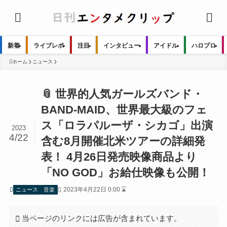
新着
ライブレポ
注目
インタビュー
アイドル
ハロプロ
ホーム
ニュース
📎 世界的人気ガールズバンド・
BAND-MAID、世界最大級のフェ
ス「ロラパルーザ・シカゴ」出演
2023
4/22
含む8月開催北米ツアーの詳細発
表！ 4月26日発売映像商品より
「NO GOD」お給仕映像も公開！
2023年4月22日 0:00 ⌛
ニュース
音楽
当ページのリンクには広告が含まれています。