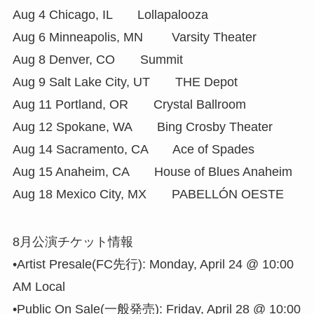
Aug 4 Chicago, IL Lollapalooza
Aug 6 Minneapolis, MN Varsity Theater
Aug 8 Denver, CO Summit
Aug 9 Salt Lake City, UT THE Depot
Aug 11 Portland, OR Crystal Ballroom
Aug 12 Spokane, WA Bing Crosby Theater
Aug 14 Sacramento, CA Ace of Spades
Aug 15 Anaheim, CA House of Blues Anaheim
Aug 18 Mexico City, MX PABELLÓN OESTE
8月公演チケット情報
•Artist Presale(FC先行): Monday, April 24 @ 10:00
AM Local
•Public On Sale(一般発売): Friday, April 28 @ 10:00