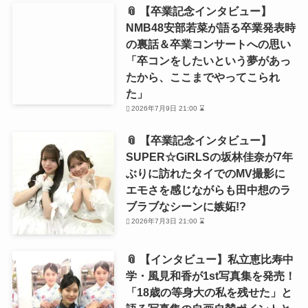
📎 【卒業記念インタビュー】
NMB48安部若菜が語る卒業発表時
の裏話＆卒業コンサートへの思い
「卒コンをしたいという夢があっ
たから、ここまでやってこられ
た」
2026年7月9日 21:00 ⌛
📎 【卒業記念インタビュー】
SUPER☆GiRLSの坂林佳奈が7年
ぶりに訪れたタイでのMV撮影に
エモさを感じながらも田中想のラ
ブラブなシーンに嫉妬!?
2026年7月3日 21:00 ⌛
📎 【インタビュー】私立恵比寿中
学・風見和香が1st写真集を発売！
「18歳の等身大の私を残せた」と