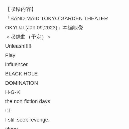
【収録内容】
「BAND-MAID TOKYO GARDEN THEATER
OKYUJI (Jan.09,2023)」本編映像
＜収録曲（予定）＞
Unleash!!!!!
Play
influencer
BLACK HOLE
DOMINATION
H-G-K
the non-fiction days
I'll
I still seek revenge.
alone