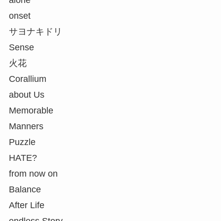
onset
サヨナキドリ
Sense
火花
Corallium
about Us
Memorable
Manners
Puzzle
HATE?
from now on
Balance
After Life
endless Story