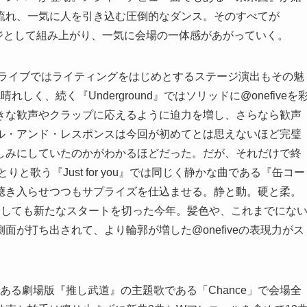
流れ、一気に人を引き込む圧倒的なダンス。そのすべてが
テージとして組み上がり、一気に会場の一体感があがっていく。
マンライブではライティングをはじめとするステージ演出もその魅
く、続く『Underground』ではソリッドに@onefiveを
きな歓声やクラップに応えるように迫力を増し、さらなら歓声
ル・アンド・レスポンスは今回が初めてとは思えないほど完璧
しみにしていたのかがわかるほどだった。だが、それだけで終
りと歌う『Just for you』では同じく静かな曲である『缶コー
聴き入らせつつもサプライズを仕込ませる。静と動。硬と柔。
としても新たなスタートを切った今年。髪色や、これまでにな
が打ち出されて、より輪郭が増した@onefiveの表現力がス
ある劇場版『推し武道』の主題歌である「Chance」で会場全