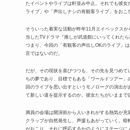
たイベントやライブは軒並み中止。それでも彼女
ライブ」や「声出しナシの有観客ライブ」をおこ
そういった着実な活動が昨年11月エイベックス
当したTVドラマ『推しが武道館にいってくれた
つまり、今回の「有観客の声出しOKのライブ」
言ではないのだ。
だが、その現状を喜びつつも、その先を見つめている
ちの夢であり、目標でもある「ワールドツアー」
回のライブを思い出すというモノローグの演出が
て新しい道を提示するのか。彼女たちがいままで
満員の会場は開演前から人いきれがする熱気が充満
クラップが自然発生し、声援もあがっていく。暗転
がおこり、それに呼応するかのようにステージに