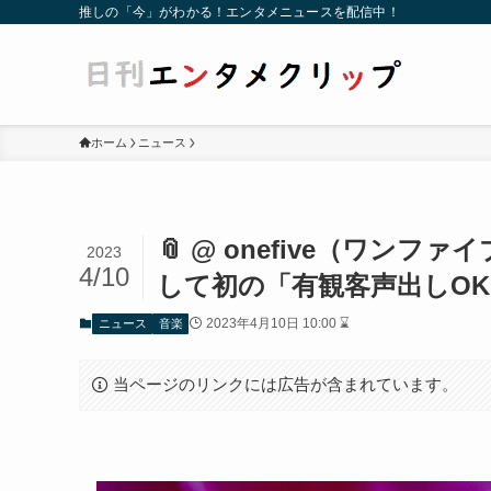
推しの「今」がわかる！エンタメニュースを配信中！
ホーム
ニュース
📎 @ onefive（ワンファ
2023
4/10
して初の「有観客声出しOK
2023年4月10日 10:00 ⌛
ニュース
音楽
当ページのリンクには広告が含まれています。