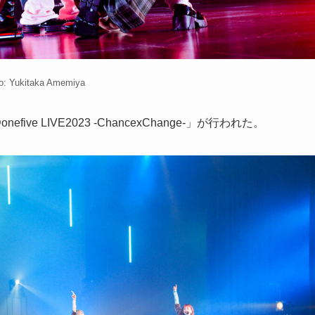
o: Yukitaka Amemiya
efive LIVE2023 -ChancexChange-」が行われた。