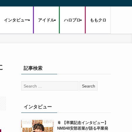
インタビュー
アイドル
ハロプロ
ももクロ
に
記事検索
検
索:
インタビュー
📎 【卒業記念インタビュー】
NMB48安部若菜が語る卒業発