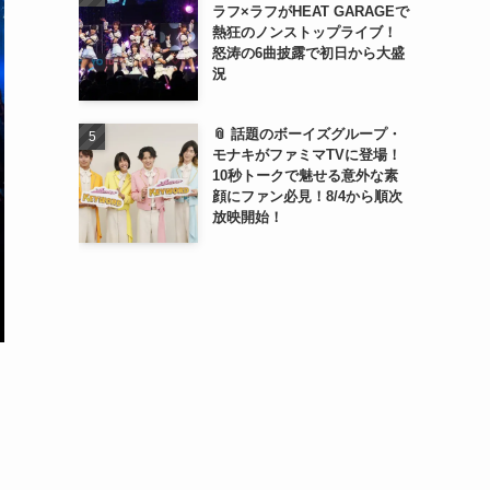
ラフ×ラフがHEAT GARAGEで
熱狂のノンストップライブ！
怒涛の6曲披露で初日から大盛
況
📎 話題のボーイズグループ・
モナキがファミマTVに登場！
10秒トークで魅せる意外な素
顔にファン必見！8/4から順次
放映開始！