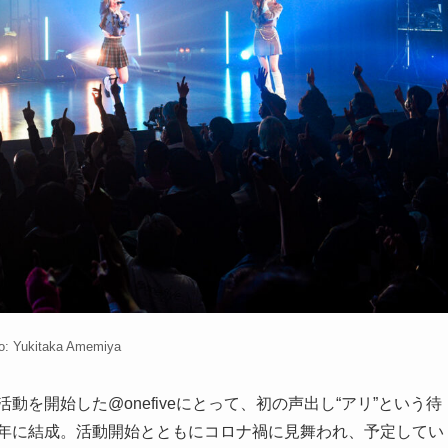
o: Yukitaka Amemiya
動を開始した@onefiveにとって、初の声出し“アリ”という待
成元年に結成。活動開始とともにコロナ禍に見舞われ、予定してい