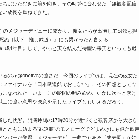
たちはひたむきに前を向き、その時勢に合わせた「無観客配信
ない成長を重ねてきた。
からのメジャーデビューに繋がり、彼女たちが出演し主題歌も担
ら死ぬ（以下、推し武道）』にも繋がったと言える。
は結成4年目にして、やっと実を結んだ待望の果実といっても過
のが@onefiveの強さだ。今回のライブでは、現在の彼女た
のファイナルを「日本武道館でおこない」、その回想として今
おこなわれた。いま、この瞬間の噛み締め、いかに次へと繋げ
以上に強い意思や決意を示したライブともいえるだろう。
した状態。開演時間の17時30分が近づくと観客席から大きな
とともに始まる“武道館”のモノローグでどよめきにも似た歓
メンバーが登場。メジャーデビュー曲でもある『未来図』が始