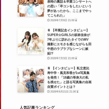
表時の裏話＆卒業コンサートへ
の思い「卒コンをしたいという
夢があったから、ここまでやっ
てこられた」
2026年7月9日 21:00 ⌛
📎 【卒業記念インタビュー】
SUPER☆GiRLSの坂林佳奈が
7年ぶりに訪れたタイでのMV
撮影にエモさを感じながらも田
中想のラブラブなシーンに嫉
妬!?
2026年7月3日 21:00 ⌛
📎 【インタビュー】私立恵比
寿中学・風見和香が1st写真集
を発売！「18歳の等身大の私
を残せた」と語る写真集の自画
自賛ポイントとは？
2026年6月21日 21:00 ⌛
人気記事ランキング