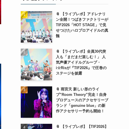
📎 【ライブレポ】アドレナリ
ン全開！つばきファクトリーが
TIF2026「HOT STAGE」で見
せつけたハロプロアイドルの真
髄
📎 【ライブレポ】全員30代突
入も「まだまだ楽しむ！」 人
気声優アイドルグループ・
i☆Risが『TIF2026』で圧巻の
ステージを披露
📎 雨宮天 新しい形のライ
ブ”Room Theory”完走！自身
プロデュースのアクセサリーブ
ランド「genuine blue」の新
作アクセサリー予約も開始！
📎 【ライブレポ】【TIF2026】