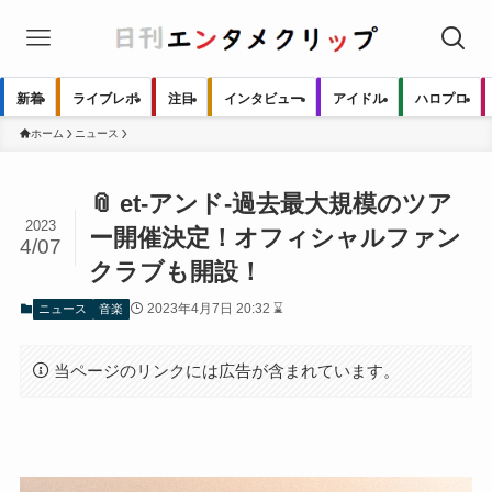
新着
ライブレポ
注目
インタビュー
アイドル
ハロプロ
ホーム
ニュース
📎 et-アンド-過去最大規模のツア
2023
ー開催決定！オフィシャルファン
4/07
クラブも開設！
2023年4月7日 20:32 ⌛
ニュース
音楽
当ページのリンクには広告が含まれています。