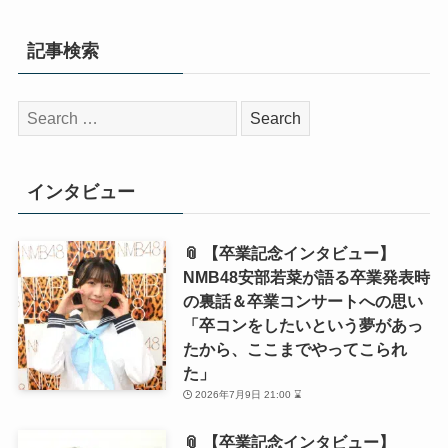
記事検索
検
索:
インタビュー
📎 【卒業記念インタビュー】
NMB48安部若菜が語る卒業発表時
の裏話＆卒業コンサートへの思い
「卒コンをしたいという夢があっ
たから、ここまでやってこられ
た」
2026年7月9日 21:00 ⌛
📎 【卒業記念インタビュー】