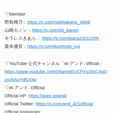
▽Member
野島樺乃：
https://x.com/nojimakano_0906
山崎カノン：
https://x.com/dd_kanon
モラレスきあら：
https://x.com/kiara20011005
栗本優音：
https://x.com/kurimoto_yui
▽YouTube 公式チャンネル「et-アンド- official」
https://www.youtube.com/channel/UCPXyzbsC4gO
zsy5AuYdfUOw
▽et-アンド- Official
Official HP:
https://avex.jp/and/
Official Twitter:
https://x.com/and_421official
Official Instagram: