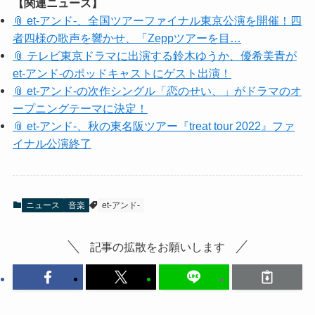
【関連ニュース】
📎 et-アンド-、全国ツアーファイナル東京公演を開催！四
者四様の歌声を響かせ、「Zeppツアーを目…
📎 テレビ東京ドラマに出演する鈴木ゆうか、優希美青が
et-アンド-のポッドキャストにゲスト出演！
📎 et-アンド-の次作シングル「恋のせい、」がドラマのオ
ープニングテーマに決定！
📎 et-アンド-、秋の東名阪ツアー『treat tour 2022』ファ
イナル公演終了
ニュース
音楽
et-アンド-
記事の拡散をお願いします