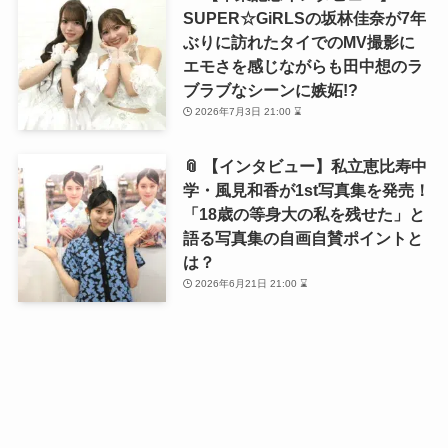
SUPER☆GiRLSの坂林佳奈が7年
ぶりに訪れたタイでのMV撮影に
エモさを感じながらも田中想のラ
ブラブなシーンに嫉妬!?
2026年7月3日 21:00 ⌛
📎 【インタビュー】私立恵比寿中
学・風見和香が1st写真集を発売！
「18歳の等身大の私を残せた」と
語る写真集の自画自賛ポイントと
は？
2026年6月21日 21:00 ⌛