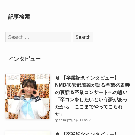
記事検索
検
索:
インタビュー
📎 【卒業記念インタビュー】
NMB48安部若菜が語る卒業発表時
の裏話＆卒業コンサートへの思い
「卒コンをしたいという夢があっ
たから、ここまでやってこられ
た」
2026年7月9日 21:00 ⌛
📎 【卒業記念インタビュー】