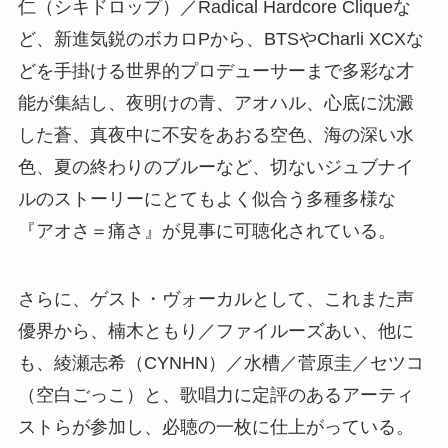
仁（シキドロップ）／Radical Hardcore Cliqueな
ど、新進気鋭のボカロPから、BTSやCharli XCXな
どを手掛ける世界的プロデューサーまで多彩な才
能が集結し、夜明けの青、アオハル、心底に沈澱
した蒼、真夜中に不安をあおる空色、海の深い水
色、夏の終わりのブルーなど、切ないジュブナイ
ルのストーリーにとてもよく似合う多種多様な
『アオさ＝痛さ』が見事に可聴化されている。
さらに、ゲスト・ヴォーカルとして、これまた声
優界から、楠木ともり／ファイルーズあい、他に
も、綾瀬志希（CYNHN）／水槽／菅原圭／セツコ
（空白ごっこ）と、歌唱力に定評のあるアーティ
ストらが参加し、必聴の一枚に仕上がっている。