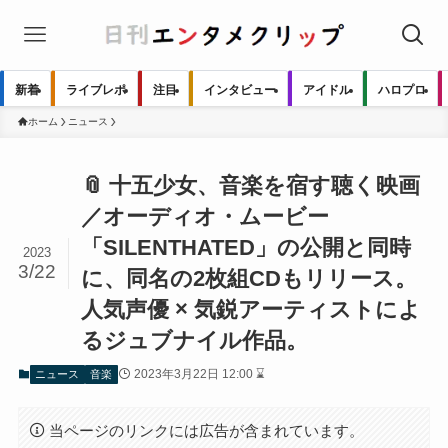
新着
ライブレポ
注目
インタビュー
アイドル
ハロプロ
ホーム
ニュース
📎 十五少女、音楽を宿す聴く映画
／オーディオ・ムービー
「SILENTHATED」の公開と同時
2023
3/22
に、同名の2枚組CDもリリース。
人気声優 × 気鋭アーティストによ
るジュブナイル作品。
2023年3月22日 12:00 ⌛
ニュース
音楽
当ページのリンクには広告が含まれています。