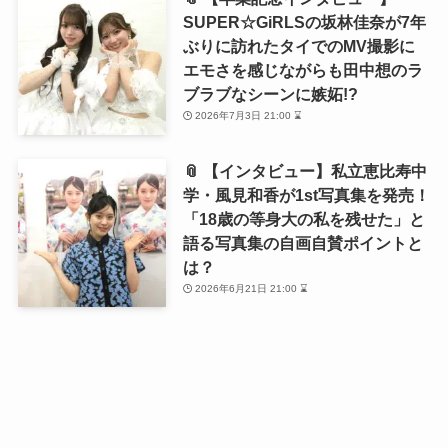
SUPER☆GiRLSの坂林佳奈が7年
ぶりに訪れたタイでのMV撮影に
エモさを感じながらも田中想のラ
ブラブなシーンに嫉妬!?
2026年7月3日 21:00 ⌛
📎 【インタビュー】私立恵比寿中
学・風見和香が1st写真集を発売！
「18歳の等身大の私を残せた」と
語る写真集の自画自賛ポイントと
は？
2026年6月21日 21:00 ⌛