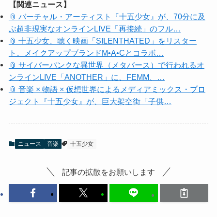
【関連ニュース】
📎 バーチャル・アーティスト『十五少女』が、70分に及
ぶ超非現実なオンラインLIVE「再接続」のフル…
📎 十五少女、聴く映画「SILENTHATED」をリスター
ト。メイクアップブランドM•A•Cとコラボ…
📎 サイバーパンクな異世界（メタバース）で行われるオ
ンラインLIVE「ANOTHER」に、FEMM、…
📎 音楽 × 物語 × 仮想世界によるメディアミックス・プロ
ジェクト『十五少女』が、巨大架空街「子供…
ニュース
音楽
十五少女
記事の拡散をお願いします