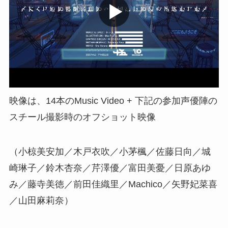
映像は、14本のMusic Video + 下記の参加声優陣の
スチール撮影時のオフショット映像
（小椋美安加／木戸衣吹／小茅楓／佐藤日向／城
崎琳子／鈴木杏奈／芹澤優／富田美憂／日原あゆ
み／藤寺美徳／前田佳織里／Machico／矢野妃菜喜
／山田麻莉奈）