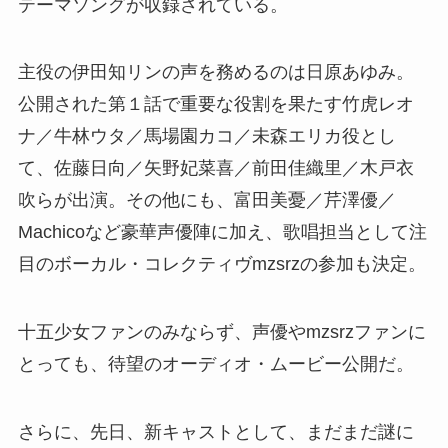
テーマソングが収録されている。
主役の伊田知リンの声を務めるのは日原あゆみ。
公開された第１話で重要な役割を果たす竹虎レオ
ナ／牛林ウタ／馬場園カコ／未森エリカ役とし
て、佐藤日向／矢野妃菜喜／前田佳織里／木戸衣
吹らが出演。その他にも、富田美憂／芹澤優／
Machicoなど豪華声優陣に加え、歌唱担当として注
目のボーカル・コレクティヴmzsrzの参加も決定。
十五少女ファンのみならず、声優やmzsrzファンに
とっても、待望のオーディオ・ムービー公開だ。
さらに、先日、新キャストとして、まだまだ謎に