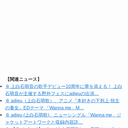
【関連ニュース】
📎 上白石萌音の歌手デビュー10周年に華を添える！ 上白
石萌音が主催する野外フェスにadieuの出演…
📎 adieu（上白石萌歌）、アニメ『本好きの下剋上 領主
の養女』EDテーマ 「Wanna me」M…
📎 adieu (上白石萌歌)、ニューシングル「Wanna me」ジ
ャケットアートワークと収録内容詳…