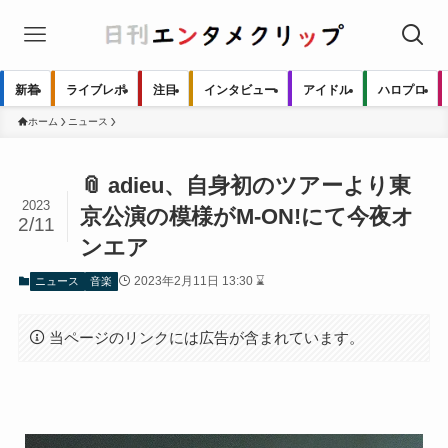
新着
ライブレポ
注目
インタビュー
アイドル
ハロプロ
ホーム
ニュース
📎 adieu、自身初のツアーより東
2023
京公演の模様がM-ON!にて今夜オ
2/11
ンエア
2023年2月11日 13:30 ⌛
ニュース
音楽
当ページのリンクには広告が含まれています。