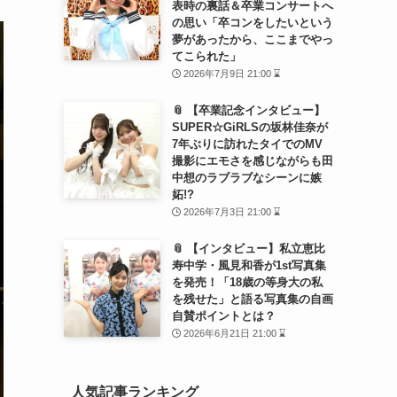
表時の裏話＆卒業コンサートへ
の思い「卒コンをしたいという
夢があったから、ここまでやっ
てこられた」
2026年7月9日 21:00 ⌛
📎 【卒業記念インタビュー】
SUPER☆GiRLSの坂林佳奈が
7年ぶりに訪れたタイでのMV
撮影にエモさを感じながらも田
中想のラブラブなシーンに嫉
妬!?
2026年7月3日 21:00 ⌛
📎 【インタビュー】私立恵比
寿中学・風見和香が1st写真集
を発売！「18歳の等身大の私
を残せた」と語る写真集の自画
自賛ポイントとは？
2026年6月21日 21:00 ⌛
人気記事ランキング