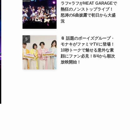
ラフ×ラフがHEAT GARAGEで
熱狂のノンストップライブ！
怒涛の6曲披露で初日から大盛
況
📎 話題のボーイズグループ・
モナキがファミマTVに登場！
10秒トークで魅せる意外な素
顔にファン必見！8/4から順次
放映開始！