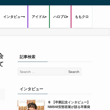
インタビュー
アイドル
ハロプロ
ももクロ
会
記事検索
て
検
索:
インタビュー
📎 【卒業記念インタビュー】
NMB48安部若菜が語る卒業発