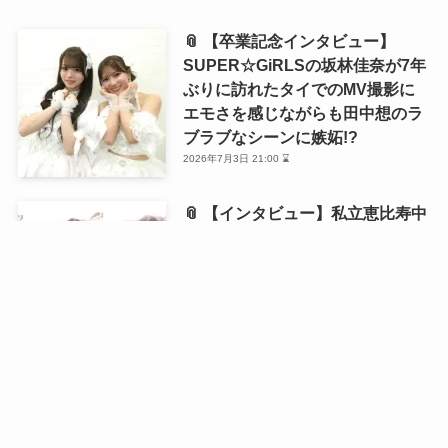
📎 【卒業記念インタビュー】
SUPER☆GiRLSの坂林佳奈が7年
ぶりに訪れたタイでのMV撮影に
エモさを感じながらも田中想のラ
ブラブなシーンに嫉妬!?
2026年7月3日 21:00 ⌛
📎 【インタビュー】私立恵比寿中
学・風見和香が1st写真集を発売！
「18歳の等身大の私を残せた」と
語る写真集の自画自賛ポイントと
は？
2026年6月21日 21:00 ⌛