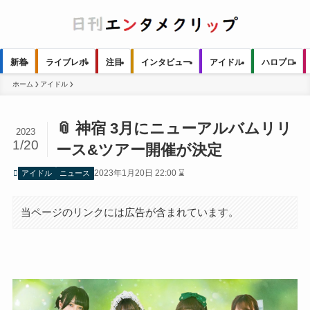
新着
ライブレポ
注目
インタビュー
アイドル
ハロプロ
ホーム
アイドル
📎 神宿 3月にニューアルバムリリ
2023
1/20
ース&ツアー開催が決定
2023年1月20日 22:00 ⌛
アイドル
ニュース
当ページのリンクには広告が含まれています。