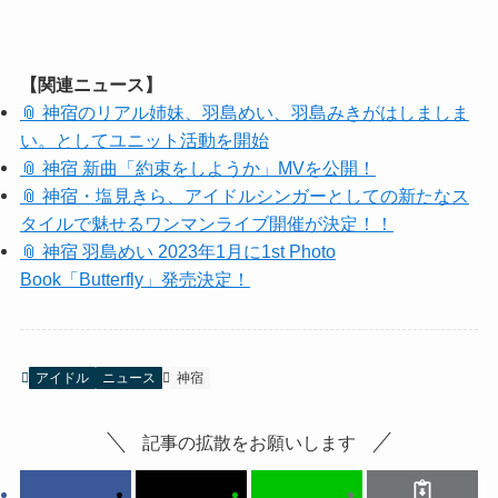
【関連ニュース】
📎 神宿のリアル姉妹、羽島めい、羽島みきがはしましま
い。としてユニット活動を開始
📎 神宿 新曲「約束をしようか」MVを公開！
📎 神宿・塩見きら、アイドルシンガーとしての新たなス
タイルで魅せるワンマンライブ開催が決定！！
📎 神宿 羽島めい 2023年1月に1st Photo
Book「Butterfly」発売決定！
アイドル
ニュース
神宿
記事の拡散をお願いします