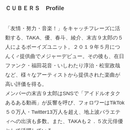
ＣＵＢＥＲＳ Profile
「友情・努力・音楽！」をキャッチフレーズに活
動する、TAKA、優、春斗、綾介、末吉９太郎の５
人によるボーイズユニット。２０１９年５月につ
んく♂提供曲でメジャーデビュー。その後も、在日
ファンク・福田花音・いしわたり淳治・松室政哉
など、様々なアーティストから提供された楽曲が
高い評価を得る。
メンバーの末吉９太郎はSNSで「アイドルオタク
あるある動画」が反響を呼び、フォロワーはTikTok
５０万人・Twitter13万人を超え、地上波バラエテ
ィへの出演も多数。また、TAKAも２．５次元俳優