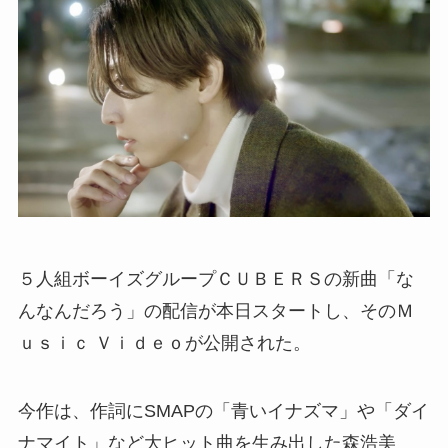
５人組ボーイズグループＣＵＢＥＲＳの新曲「な
んなんだろう」の配信が本日スタートし、そのＭ
ｕｓｉｃ Ｖｉｄｅｏが公開された。
今作は、作詞にSMAPの「青いイナズマ」や「ダイ
ナマイト」など大ヒット曲を生み出した森浩美