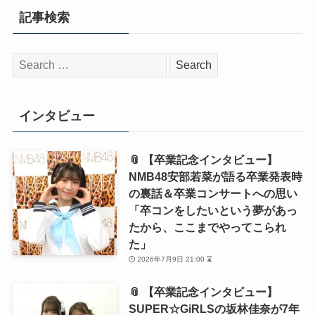
記事検索
検
索:
インタビュー
📎 【卒業記念インタビュー】
NMB48安部若菜が語る卒業発表時
の裏話＆卒業コンサートへの思い
「卒コンをしたいという夢があっ
たから、ここまでやってこられ
た」
2026年7月9日 21:00 ⌛
📎 【卒業記念インタビュー】
SUPER☆GiRLSの坂林佳奈が7年