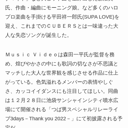
氏、作曲・編曲にモーニング娘。など多くのハロ
プロ楽曲を手掛ける平田祥一郎氏(SUPA LOVE)を
迎え、これまでのＣＵＢＥＲＳとは一味違った大
人な失恋ソングが誕生した。
Ｍｕｓｉｃ Ｖｉｄｅｏは森田一平氏が監督を務
め、煌びやかさの中にも歌詞の切なさが不思議と
マッチした大人な世界観を感じさせる作品に仕上
がっている。色気溢れるメンバーの表情やしぐ
さ、カッコイイダンスにも注目してほしい。同曲
は１２月２８日に池袋サンシャインシティ噴水広
場にて開催される「つば男スペシャルリレーライ
ブ3days－Thank you 2022－」にて初披露される予
定だ。