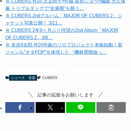
📎 CUBERS 作詞 児玉雨子×作曲 星部ショウ×編曲 大久保
薫 トリプルタッグで“全盛期”を願う…
📎 CUBERS 2ndアルバム「MAJOR OF CUBERS 2」ジ
ャケット写真公開！ 3/11…
📎 CUBERS 2年9ヶ月ぶり待望の2nd Album「MAJOR
OF CUBERS 2」3/8…
📎 末吉9太郎 作詞作曲のソロプロジェクト本格始動！新
ジャンル”オタPOP”を体現した「機材席開放っ…
ニュース
音楽
CUBERS
記事の拡散をお願いします