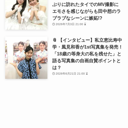
ぶりに訪れたタイでのMV撮影に
エモさを感じながらも田中想のラ
ブラブなシーンに嫉妬!?
2026年7月3日 21:00 ⌛
📎 【インタビュー】私立恵比寿中
学・風見和香が1st写真集を発売！
「18歳の等身大の私を残せた」と
語る写真集の自画自賛ポイントと
は？
2026年6月21日 21:00 ⌛