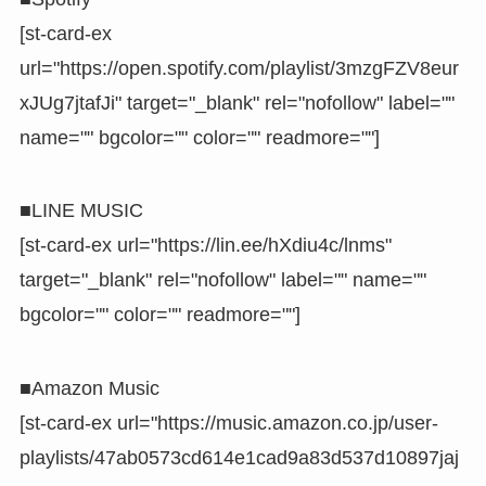
[st-card-ex
url="https://open.spotify.com/playlist/3mzgFZV8eur
xJUg7jtafJi" target="_blank" rel="nofollow" label=""
name="" bgcolor="" color="" readmore=""]
■LINE MUSIC
[st-card-ex url="https://lin.ee/hXdiu4c/lnms"
target="_blank" rel="nofollow" label="" name=""
bgcolor="" color="" readmore=""]
■Amazon Music
[st-card-ex url="https://music.amazon.co.jp/user-
playlists/47ab0573cd614e1cad9a83d537d10897jaj