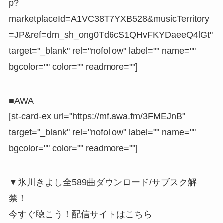
p?
marketplaceId=A1VC38T7YXB528&musicTerritory
=JP&ref=dm_sh_ong0Td6cS1QHvFKYDaeeQ4lGt"
target="_blank" rel="nofollow" label="" name=""
bgcolor="" color="" readmore=""]
■AWA
[st-card-ex url="https://mf.awa.fm/3FMEJnB"
target="_blank" rel="nofollow" label="" name=""
bgcolor="" color="" readmore=""]
▼氷川きよし全589曲ダウンロード/サブスク解
禁！
今すぐ聴こう！配信サイトはこちら