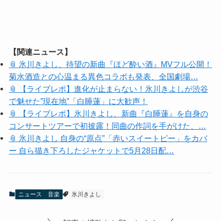
【関連ニュース】
📎 氷川きよし、待望の新曲『ほど酔い酒』MVフル公開！
菊水酒造との心温まる異色コラボも発表、全国劇場…
📎 【ライブレポ】進化が止まらない！氷川きよしが渋谷
で魅せた”現在地”「白睡蓮」に大歓声！
📎 【ライブレポ】氷川きよし、新曲『白睡蓮』を自身の
コンサートツアーで初披露！同曲の作詞を手がけた、…
📎 氷川きよし 自身の“原点”「赤いスイートピー」をカバ
ー 自ら描き下ろしたジャケットで5月28日配…
ニュース
音楽
氷川きよし