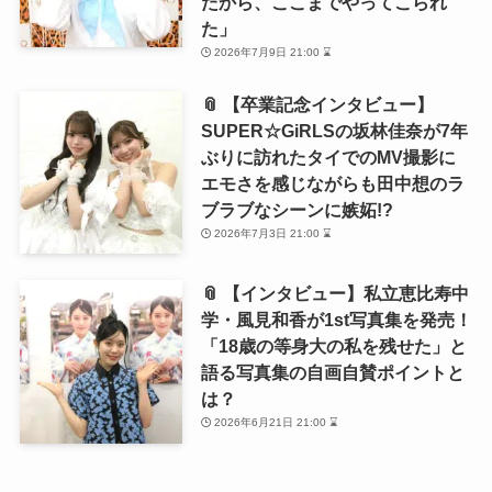
たから、ここまでやってこられ
た」
2026年7月9日 21:00 ⌛
📎 【卒業記念インタビュー】
SUPER☆GiRLSの坂林佳奈が7年
ぶりに訪れたタイでのMV撮影に
エモさを感じながらも田中想のラ
ブラブなシーンに嫉妬!?
2026年7月3日 21:00 ⌛
📎 【インタビュー】私立恵比寿中
学・風見和香が1st写真集を発売！
「18歳の等身大の私を残せた」と
語る写真集の自画自賛ポイントと
は？
2026年6月21日 21:00 ⌛