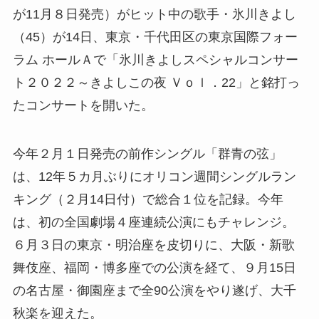
が11月８日発売）がヒット中の歌手・氷川きよし
（45）が14日、東京・千代田区の東京国際フォー
ラム ホールＡで「氷川きよしスペシャルコンサー
ト２０２２～きよしこの夜 Ｖｏｌ．22」と銘打っ
たコンサートを開いた。
今年２月１日発売の前作シングル「群青の弦」
は、12年５カ月ぶりにオリコン週間シングルラン
キング（２月14日付）で総合１位を記録。今年
は、初の全国劇場４座連続公演にもチャレンジ。
６月３日の東京・明治座を皮切りに、大阪・新歌
舞伎座、福岡・博多座での公演を経て、９月15日
の名古屋・御園座まで全90公演をやり遂げ、大千
秋楽を迎えた。