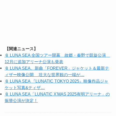
【関連ニュース】
📎 LUNA SEA 全国ツアー開幕 故郷・秦野で凱旋公演
12月に追加アリーナ公演も発表
📎 LUNA SEA、新曲「FOREVER」ジャケット＆最新テ
ィザー映像公開 壮大な世界観の一端が…
📎 LUNA SEA 『LUNATIC TOKYO 2025』映像作品ジャ
ケット写真&ティザ…
📎 LUNA SEA「LUNATIC X'MAS 2025有明アリーナ」の
振替公演が決定！