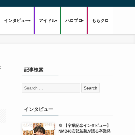
インタビュー
アイドル
ハロプロ
ももクロ
ジ
記事検索
検
索:
インタビュー
📎 【卒業記念インタビュー】
NMB48安部若菜が語る卒業発