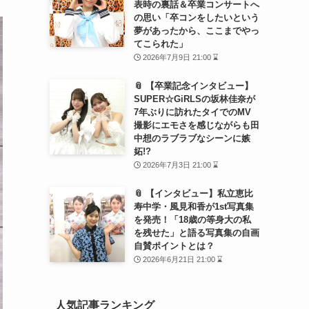
表時の裏話＆卒業コンサートへ
の思い「卒コンをしたいという
夢があったから、ここまでやっ
てこられた」
2026年7月9日 21:00 ⌛
📎 【卒業記念インタビュー】
SUPER☆GiRLSの坂林佳奈が
7年ぶりに訪れたタイでのMV
撮影にエモさを感じながらも田
中想のラブラブなシーンに嫉
妬!?
2026年7月3日 21:00 ⌛
📎 【インタビュー】私立恵比
寿中学・風見和香が1st写真集
を発売！「18歳の等身大の私
を残せた」と語る写真集の自画
自賛ポイントとは？
2026年6月21日 21:00 ⌛
人気記事ランキング