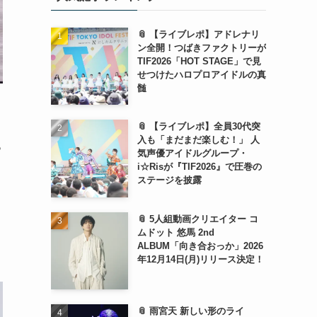
📎 【ライブレポ】アドレナリ
ン全開！つばきファクトリーが
TIF2026「HOT STAGE」で見
せつけたハロプロアイドルの真
髄
📎 【ライブレポ】全員30代突
入も「まだまだ楽しむ！」 人
っ
気声優アイドルグループ・
i☆Risが『TIF2026』で圧巻の
ステージを披露
📎 5人組動画クリエイター コ
ムドット 悠馬 2nd
ALBUM「向き合おっか」2026
年12月14日(月)リリース決定！
📎 雨宮天 新しい形のライ